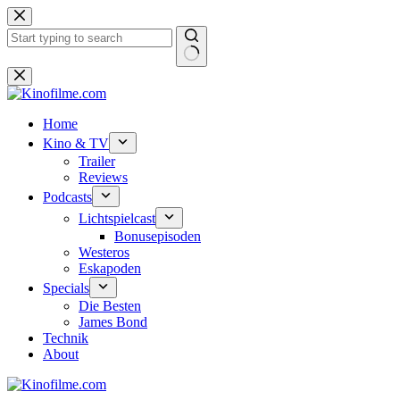
Zum
Inhalt
springen
Keine
Ergebnisse
Home
Kino & TV
Trailer
Reviews
Podcasts
Lichtspielcast
Bonusepisoden
Westeros
Eskapoden
Specials
Die Besten
James Bond
Technik
About