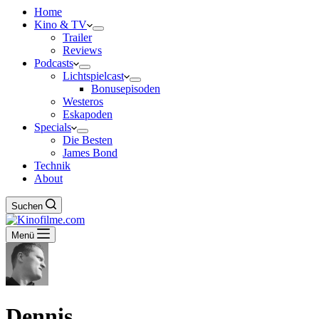
Home
Kino & TV
Trailer
Reviews
Podcasts
Lichtspielcast
Bonusepisoden
Westeros
Eskapoden
Specials
Die Besten
James Bond
Technik
About
Suchen
Menü
Dennis