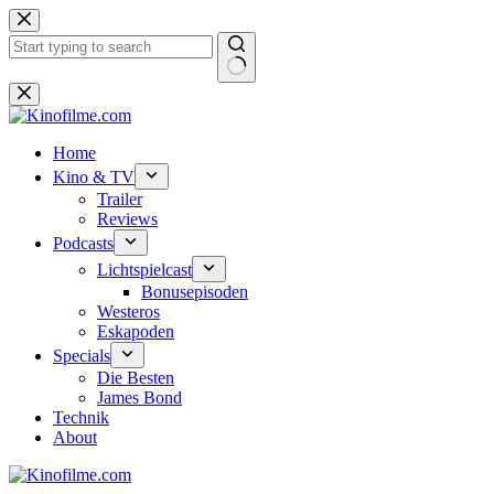
Zum
Inhalt
springen
Keine
Ergebnisse
Home
Kino & TV
Trailer
Reviews
Podcasts
Lichtspielcast
Bonusepisoden
Westeros
Eskapoden
Specials
Die Besten
James Bond
Technik
About