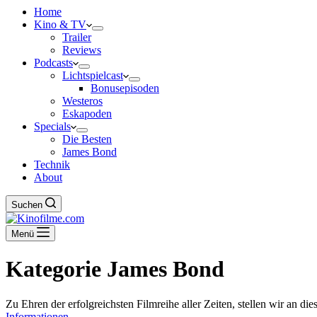
Home
Kino & TV
Trailer
Reviews
Podcasts
Lichtspielcast
Bonusepisoden
Westeros
Eskapoden
Specials
Die Besten
James Bond
Technik
About
Suchen
Menü
Kategorie
James Bond
Zu Ehren der erfolgreichsten Filmreihe aller Zeiten, stellen wir an d
Informationen