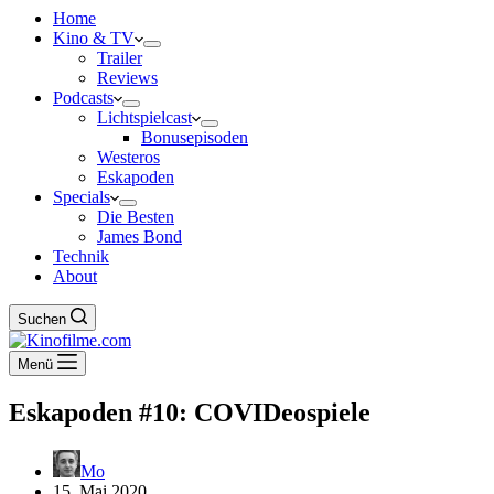
Home
Kino & TV
Trailer
Reviews
Podcasts
Lichtspielcast
Bonusepisoden
Westeros
Eskapoden
Specials
Die Besten
James Bond
Technik
About
Suchen
Menü
Eskapoden #10: COVIDeospiele
Mo
15. Mai 2020