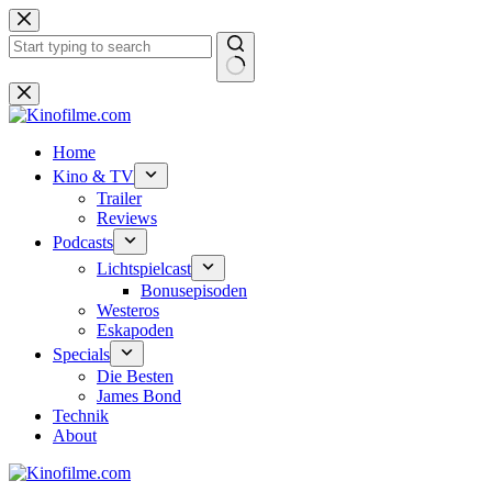
Zum
Inhalt
springen
Keine
Ergebnisse
Home
Kino & TV
Trailer
Reviews
Podcasts
Lichtspielcast
Bonusepisoden
Westeros
Eskapoden
Specials
Die Besten
James Bond
Technik
About