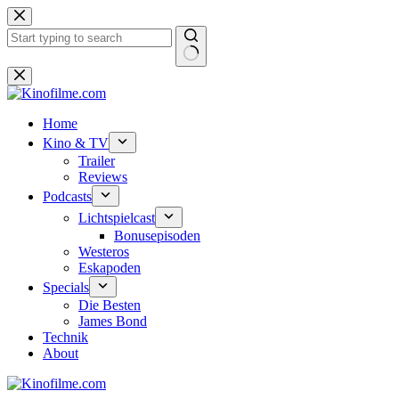
Zum
Inhalt
springen
Keine
Ergebnisse
Home
Kino & TV
Trailer
Reviews
Podcasts
Lichtspielcast
Bonusepisoden
Westeros
Eskapoden
Specials
Die Besten
James Bond
Technik
About