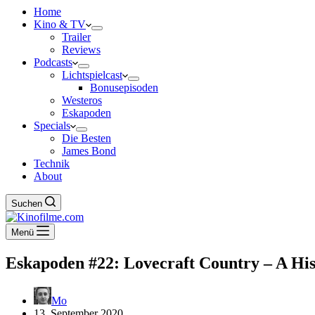
Home
Kino & TV
Trailer
Reviews
Podcasts
Lichtspielcast
Bonusepisoden
Westeros
Eskapoden
Specials
Die Besten
James Bond
Technik
About
Suchen
Menü
Eskapoden #22: Lovecraft Country – A His
Mo
13. September 2020