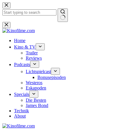
Zum
Inhalt
springen
Keine
Ergebnisse
Home
Kino & TV
Trailer
Reviews
Podcasts
Lichtspielcast
Bonusepisoden
Westeros
Eskapoden
Specials
Die Besten
James Bond
Technik
About