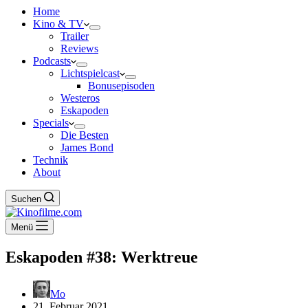
Home
Kino & TV
Trailer
Reviews
Podcasts
Lichtspielcast
Bonusepisoden
Westeros
Eskapoden
Specials
Die Besten
James Bond
Technik
About
Suchen
Menü
Eskapoden #38: Werktreue
Mo
21. Februar 2021