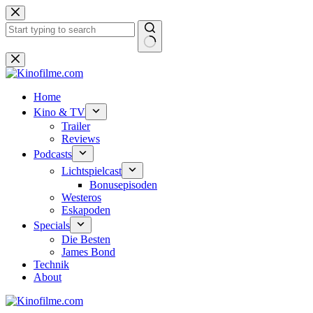
Zum
Inhalt
springen
Keine
Ergebnisse
Home
Kino & TV
Trailer
Reviews
Podcasts
Lichtspielcast
Bonusepisoden
Westeros
Eskapoden
Specials
Die Besten
James Bond
Technik
About