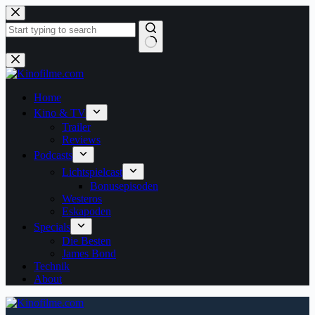
Zum
Inhalt
springen
Keine
Ergebnisse
Home
Kino & TV
Trailer
Reviews
Podcasts
Lichtspielcast
Bonusepisoden
Westeros
Eskapoden
Specials
Die Besten
James Bond
Technik
About