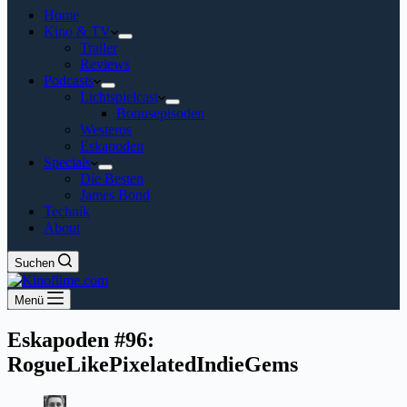
Home
Kino & TV
Trailer
Reviews
Podcasts
Lichtspielcast
Bonusepisoden
Westeros
Eskapoden
Specials
Die Besten
James Bond
Technik
About
Suchen
Menü
Eskapoden #96:
RogueLikePixelatedIndieGems