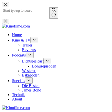
Zum
Inhalt
springen
Keine
Ergebnisse
Home
Kino & TV
Trailer
Reviews
Podcasts
Lichtspielcast
Bonusepisoden
Westeros
Eskapoden
Specials
Die Besten
James Bond
Technik
About