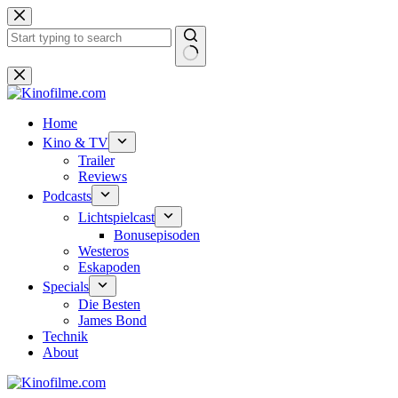
Zum
Inhalt
springen
Keine
Ergebnisse
Home
Kino & TV
Trailer
Reviews
Podcasts
Lichtspielcast
Bonusepisoden
Westeros
Eskapoden
Specials
Die Besten
James Bond
Technik
About