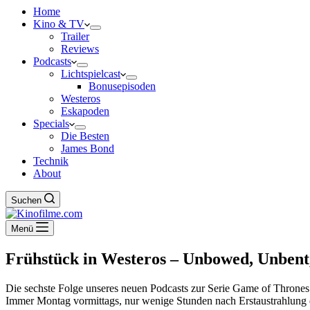
Home
Kino & TV
Trailer
Reviews
Podcasts
Lichtspielcast
Bonusepisoden
Westeros
Eskapoden
Specials
Die Besten
James Bond
Technik
About
Suchen
Menü
Frühstück in Westeros – Unbowed, Unbent
Die sechste Folge unseres neuen Podcasts zur Serie Game of Thrones
Immer Montag vormittags, nur wenige Stunden nach Erstaustrahlung d