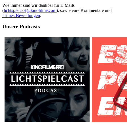
Wie immer sind wir dankbar für E-Mails
(
lichtspielcast@kinofilme.com
), sowie eure Kommentare und
ITunes-Bewertungen
.
Unsere Podcasts