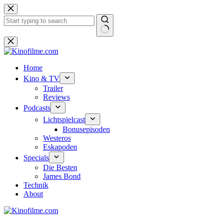
Zum
Inhalt
springen
Keine
Ergebnisse
Home
Kino & TV
Trailer
Reviews
Podcasts
Lichtspielcast
Bonusepisoden
Westeros
Eskapoden
Specials
Die Besten
James Bond
Technik
About