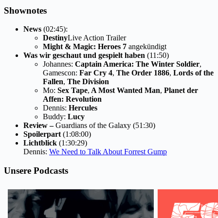
Shownotes
News
(02:45):
Destiny
Live Action Trailer
Might & Magic: Heroes 7
angekündigt
Was wir geschaut und gespielt haben
(11:50)
Johannes:
Captain America: The Winter Soldier
,
Gamescon:
Far Cry 4
,
The Order 1886
,
Lords of the
Fallen
,
The Division
Mo:
Sex Tape
,
A Most Wanted Man
,
Planet der
Affen: Revolution
Dennis:
Hercules
Buddy:
Lucy
Review –
Guardians of the Galaxy (51:30)
Spoilerpart
(1:08:00)
Lichtblick
(1:30:29)
Dennis:
We Need to Talk About Forrest Gump
Unsere Podcasts