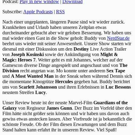
Podcast:
Play in new window
|
Download
Subscribe:
Apple Podcasts
|
RSS
Nach einer ungeplanten, längeren Pause sind wir wieder zurück.
Krankheiten und Urlaub haben unseren Zeitplan etwas
durcheinander gebracht aber wir geloben Besserung. Wir haben uns
mal wieder einen Gast in die Show geholt: Buddy von
NerdStar.de
beehrt uns wieder mit seiner Anwesenheit. Unsere Show starten wir
diesmal mit einer Diskussion um den
Destiny
Live Action Trailer
von
Joseph Kosinski
sowie der Ankündigung von
Might &
Magic: Heroes 7
. Weiter geht es mit Johannes, welcher auf der
Gamescon diverse Dinge angespielt und angeschaut und von
The
Division
recht angetan war. Mo konnte unter anderem
Sex Tape
und
A Most Wanted Man
in der Sneak sehen während Dennis sich
die momentane Kinogrütze
Hercules
gegeben hat. Buddy berichtet
uns von
Scarlett Johansson
und ihren Erlebnissen in
Luc Bessons
neustem Streifen
Lucy
.
Unser Review heute ist der neuste Marvel-Film
Guardians of the
Galaxy
von Regisseur
James Gunn
. Der Buzz im Vorfeld über den
Film hätte nicht größer sein können und wir haben uns davon auch
gewiss etwas anstecken lassen. Aber Vorfreude ist ja bekanntlich die
schönste Freude. Ob der Film diesen Erwartungen und dem Buzz
Stand halten kann erfahrt ihr in unserem Review. Viel Spaß!