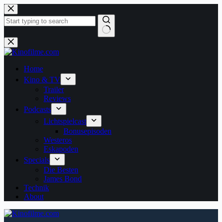
Zum
Inhalt
springen
Keine
Ergebnisse
Home
Kino & TV
Trailer
Reviews
Podcasts
Lichtspielcast
Bonusepisoden
Westeros
Eskapoden
Specials
Die Besten
James Bond
Technik
About