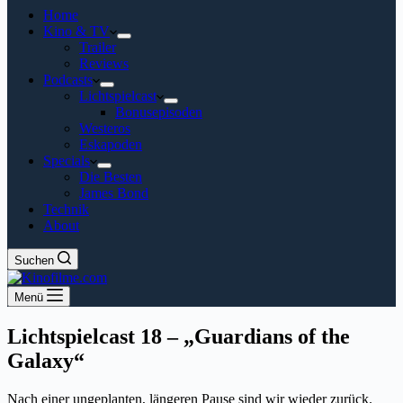
Home
Kino & TV
Trailer
Reviews
Podcasts
Lichtspielcast
Bonusepisoden
Westeros
Eskapoden
Specials
Die Besten
James Bond
Technik
About
Suchen
Menü
Lichtspielcast 18 – „Guardians of the
Galaxy“
Nach einer ungeplanten, längeren Pause sind wir wieder zurück.