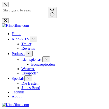
Zum
Inhalt
springen
Keine
Ergebnisse
Home
Kino & TV
Trailer
Reviews
Podcasts
Lichtspielcast
Bonusepisoden
Westeros
Eskapoden
Specials
Die Besten
James Bond
Technik
About