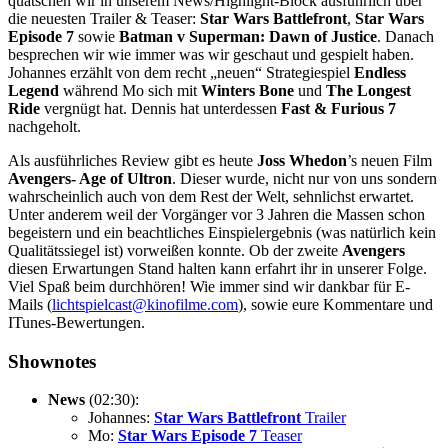
quatschen wir in unserem News/Highlight-Block ausführlich über
die neuesten Trailer & Teaser:
Star Wars Battlefront
,
Star Wars
Episode 7
sowie
Batman v Superman: Dawn of Justice
. Danach
besprechen wir wie immer was wir geschaut und gespielt haben.
Johannes erzählt von dem recht „neuen“ Strategiespiel
Endless
Legend
während Mo sich mit
Winters Bone
und
The Longest
Ride
vergnügt hat. Dennis hat unterdessen
Fast & Furious 7
nachgeholt.
Als ausführliches Review gibt es heute
Joss Whedon
’s neuen Film
Avengers- Age of Ultron
. Dieser wurde, nicht nur von uns sondern
wahrscheinlich auch von dem Rest der Welt, sehnlichst erwartet.
Unter anderem weil der Vorgänger vor 3 Jahren die Massen schon
begeistern und ein beachtliches Einspielergebnis (was natürlich kein
Qualitätssiegel ist) vorweißen konnte. Ob der zweite
Avengers
diesen Erwartungen Stand halten kann erfahrt ihr in unserer Folge.
Viel Spaß beim durchhören! Wie immer sind wir dankbar für E-
Mails (
lichtspielcast@kinofilme.com
), sowie eure Kommentare und
ITunes-Bewertungen.
Shownotes
News
(02:30):
Johannes:
Star Wars Battlefront
Trailer
Mo:
Star Wars Episode 7
Teaser