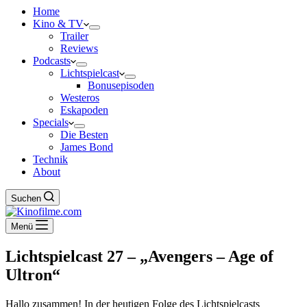
Home
Kino & TV
Trailer
Reviews
Podcasts
Lichtspielcast
Bonusepisoden
Westeros
Eskapoden
Specials
Die Besten
James Bond
Technik
About
Suchen
Menü
Lichtspielcast 27 – „Avengers – Age of
Ultron“
Hallo zusammen! In der heutigen Folge des Lichtspielcasts