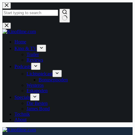
Zum
Inhalt
springen
Keine
Ergebnisse
Home
Kino & TV
Trailer
Reviews
Podcasts
Lichtspielcast
Bonusepisoden
Westeros
Eskapoden
Specials
Die Besten
James Bond
Technik
About