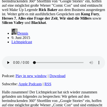
beeindruckenden 360° Shortfilm von "Google Stories" ein, hoffen
auf eine möglichst große Wiener "Comic Con" und sind enttäuscht
weil Make Up Legende
Rick Baker
aus dem Business ausgestiegen
ist. Weiter geht es mit ausführlichen Gesprächen um
Kung Fury
,
Heroes 7
,
Alles eine Frage der Zeit
,
Wir sind die Millers
sowie
Silicon Valley
und
Blackhat
.
Dennis
9. Juni 2015
Lichtspielcast
Podcast:
Play in new window
|
Download
Subscribe:
Apple Podcasts
|
RSS
Hallo zusammen! Der Lichtspielcast hat sich wieder zusammen
gefunden um folgendes zu besprechen: Wir gehen auf den
beeindruckenden 360° Shortfilm von „Google Stories“ ein, hoffen
auf eine möglichst große Wiener „Comic Con“ und sind enttäuscht