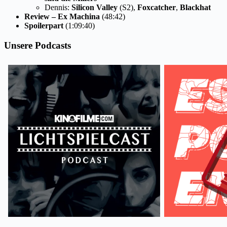
Dennis:
Silicon Valley
(S2),
Foxcatcher
,
Blackhat
Review – Ex Machina
(48:42)
Spoilerpart
(1:09:40)
Unsere Podcasts