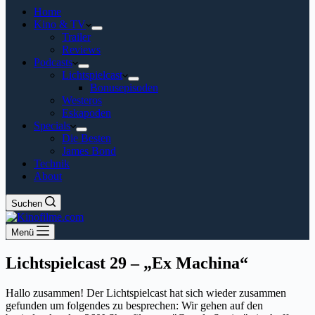
Home
Kino & TV
Trailer
Reviews
Podcasts
Lichtspielcast
Bonusepisoden
Westeros
Eskapoden
Specials
Die Besten
James Bond
Technik
About
Suchen
Menü
Lichtspielcast 29 – „Ex Machina“
Hallo zusammen! Der Lichtspielcast hat sich wieder zusammen
gefunden um folgendes zu besprechen: Wir gehen auf den