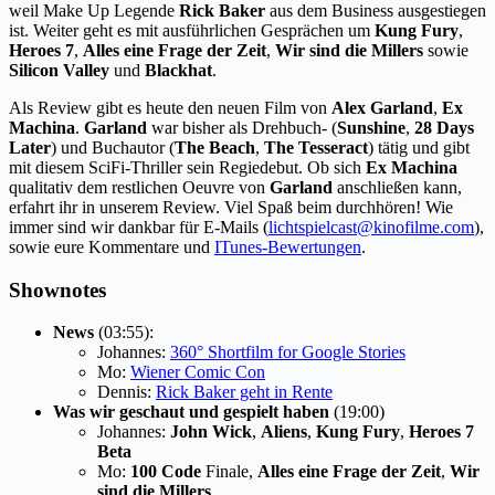
weil Make Up Legende
Rick Baker
aus dem Business ausgestiegen
ist. Weiter geht es mit ausführlichen Gesprächen um
Kung Fury
,
Heroes 7
,
Alles eine Frage der Zeit
,
Wir sind die Millers
sowie
Silicon Valley
und
Blackhat
.
Als Review gibt es heute den neuen Film von
Alex Garland
,
Ex
Machina
.
Garland
war bisher als Drehbuch- (
Sunshine
,
28 Days
Later
) und Buchautor (
The Beach
,
The Tesseract
) tätig und gibt
mit diesem SciFi-Thriller sein Regiedebut. Ob sich
Ex Machina
qualitativ dem restlichen Oeuvre von
Garland
anschließen kann,
erfahrt ihr in unserem Review. Viel Spaß beim durchhören! Wie
immer sind wir dankbar für E-Mails (
lichtspielcast@kinofilme.com
),
sowie eure Kommentare und
ITunes-Bewertungen
.
Shownotes
News
(03:55):
Johannes:
360° Shortfilm for Google Stories
Mo:
Wiener Comic Con
Dennis:
Rick Baker geht in Rente
Was wir geschaut und gespielt haben
(19:00)
Johannes:
John Wick
,
Aliens
,
Kung Fury
,
Heroes 7
Beta
Mo:
100 Code
Finale,
Alles eine Frage der Zeit
,
Wir
sind die Millers