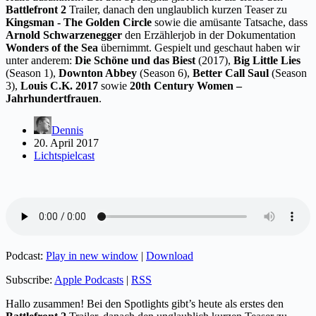
Battlefront 2
Trailer, danach den unglaublich kurzen Teaser zu
Kingsman - The Golden Circle
sowie die amüsante Tatsache, dass
Arnold Schwarzenegger
den Erzählerjob in der Dokumentation
Wonders of the Sea
übernimmt. Gespielt und geschaut haben wir
unter anderem:
Die Schöne und das Biest
(2017),
Big Little Lies
(Season 1),
Downton Abbey
(Season 6),
Better Call Saul
(Season
3),
Louis C.K. 2017
sowie
20th Century Women –
Jahrhundertfrauen
.
Dennis
20. April 2017
Lichtspielcast
Podcast:
Play in new window
|
Download
Subscribe:
Apple Podcasts
|
RSS
Hallo zusammen! Bei den Spotlights gibt’s heute als erstes den