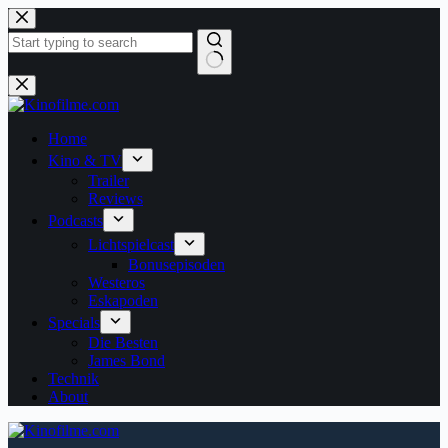
Zum
Inhalt
springen
Keine
Ergebnisse
Home
Kino & TV
Trailer
Reviews
Podcasts
Lichtspielcast
Bonusepisoden
Westeros
Eskapoden
Specials
Die Besten
James Bond
Technik
About