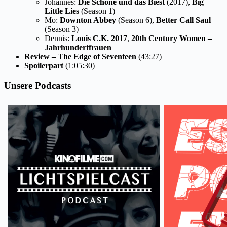
Johannes:
Die Schöne und das Biest
(2017),
Big
Little Lies
(Season 1)
Mo:
Downton Abbey
(Season 6),
Better Call Saul
(Season 3)
Dennis:
Louis C.K. 2017
,
20th Century Women –
Jahrhundertfrauen
Review – The Edge of Seventeen
(43:27)
Spoilerpart
(1:05:30)
Unsere Podcasts