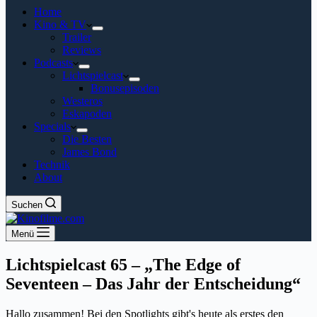
Home
Kino & TV
Trailer
Reviews
Podcasts
Lichtspielcast
Bonusepisoden
Westeros
Eskapoden
Specials
Die Besten
James Bond
Technik
About
Suchen
Menü
Lichtspielcast 65 – „The Edge of
Seventeen – Das Jahr der Entscheidung“
Hallo zusammen! Bei den Spotlights gibt's heute als erstes den