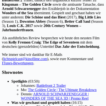
Battlefront 2
Trailer, danach den unglaublich kurzen Teaser zu
Kingsman – The Golden Circle
sowie die amüsante Tatsache, dass
Arnold Schwarzenegger
den Erzählerjob in der Dokumentation
Wonders of the Sea
übernimmt. Gespielt und geschaut haben wir
unter anderem:
Die Schöne und das Biest
(2017),
Big Little Lies
(Season 1),
Downton Abbey
(Season 6),
Better Call Saul
(Season
3),
Louis C.K. 2017
sowie
20th Century Women –
Jahrhundertfrauen
.
Als ausführliches Review besprechen wir heute den neusten Film
von
Kelly Fremon Craig
:
The Edge of Seventeen
mit dem
deutschen (grenzdebilen) Untertitel
Das Jahr der Entscheidung
.
Wie immer sind wir dankbar für E-Mails
(
lichtspielcast@kinofilme.com
), sowie eure Kommentare und
ITunes-Bewertungen
.
Shownotes
Spotlights
(03:50):
Johannes:
Battlefront 2 Trailer
Mo:
The Golden Circle | The Ultimate Breakdown
Dennis:
ARNOLD SCHWARZENEGGER |
WONDERS OF THE SEA 3D | Promo Reel
Was wir geschaut und gespielt haben
(16:15)