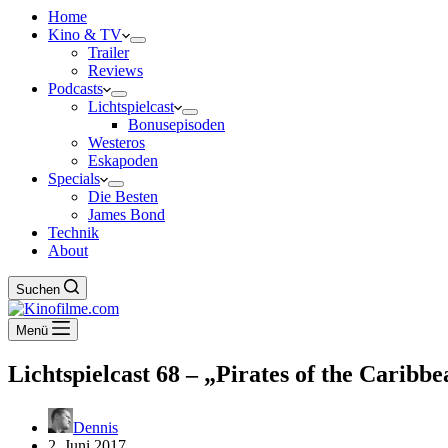
Home
Kino & TV
Trailer
Reviews
Podcasts
Lichtspielcast
Bonusepisoden
Westeros
Eskapoden
Specials
Die Besten
James Bond
Technik
About
Suchen
Menü
Lichtspielcast 68 – „Pirates of the Caribb
Dennis
2. Juni 2017