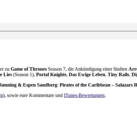
ler zu
Game of Thrones
Season 7, die Ankündigung einer fünften
Arr
le Lies
(Season 1),
Portal Knights
,
Das Ewige Leben
,
Tiny Rails
,
Di
Rønning & Espen Sandberg
:
Pirates of the Caribbean – Salazars 
om
), sowie eure Kommentare und
ITunes-Bewertungen
.