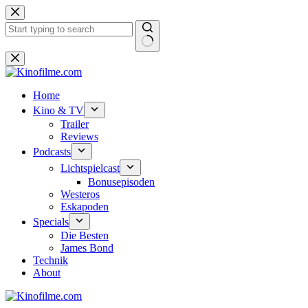
Zum
Inhalt
springen
Keine
Ergebnisse
Home
Kino & TV
Trailer
Reviews
Podcasts
Lichtspielcast
Bonusepisoden
Westeros
Eskapoden
Specials
Die Besten
James Bond
Technik
About