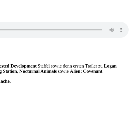
ested Development
Staffel sowie denn ersten Trailer zu
Logan
g Station
,
Nocturnal Animals
sowie
Alien: Covenant
.
Rache
.