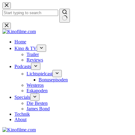
Zum
Inhalt
springen
Keine
Ergebnisse
Home
Kino & TV
Trailer
Reviews
Podcasts
Lichtspielcast
Bonusepisoden
Westeros
Eskapoden
Specials
Die Besten
James Bond
Technik
About