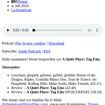
Dennis
4. Juli 2024
Lichtspielcast
Podcast:
Play in new window
|
Download
Subscribe:
Apple Podcasts
|
RSS
Hallo zusammen! Heute besprechen wir
A Quiet Place: Tag Eins
.
Shownotes:
Geschaut, gespielt, gelesen, gehört, gefühlt: House of the
Dragon, Ripley, Godzilla Minus One, Tour de France: Im
Hauptfeld, Rolling Hills: Make Sushi, Make Friends, (02:15)
Review –
A Quiet Place: Tag Eins
(42:40)
Review –
A Quiet Place: Tag Eins
SPOILERPART (58:10)
Wie immer sind wir dankbar für E-Mails
(
lichtspielcast@kinofilme.com
), sowie eure Kommentare,
ITunes-