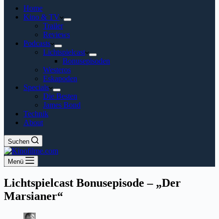
Home
Kino & TV
Trailer
Reviews
Podcasts
Lichtspielcast
Bonusepisoden
Westeros
Eskapoden
Specials
Die Besten
James Bond
Technik
About
Suchen
Menü
Lichtspielcast Bonusepisode – „Der
Marsianer“