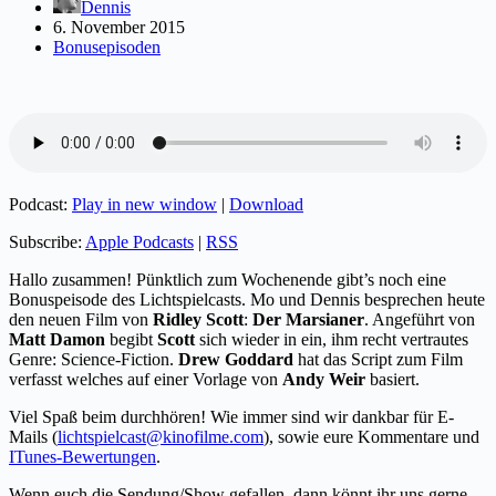
Dennis
6. November 2015
Bonusepisoden
Podcast:
Play in new window
|
Download
Subscribe:
Apple Podcasts
|
RSS
Hallo zusammen! Pünktlich zum Wochenende gibt’s noch eine
Bonuspeisode des Lichtspielcasts. Mo und Dennis besprechen heute
den neuen Film von
Ridley Scott
:
Der Marsianer
. Angeführt von
Matt Damon
begibt
Scott
sich wieder in ein, ihm recht vertrautes
Genre: Science-Fiction.
Drew Goddard
hat das Script zum Film
verfasst welches auf einer Vorlage von
Andy Weir
basiert.
Viel Spaß beim durchhören! Wie immer sind wir dankbar für E-
Mails (
lichtspielcast@kinofilme.com
), sowie eure Kommentare und
ITunes-Bewertungen
.
Wenn euch die Sendung/Show gefallen, dann könnt ihr uns gerne