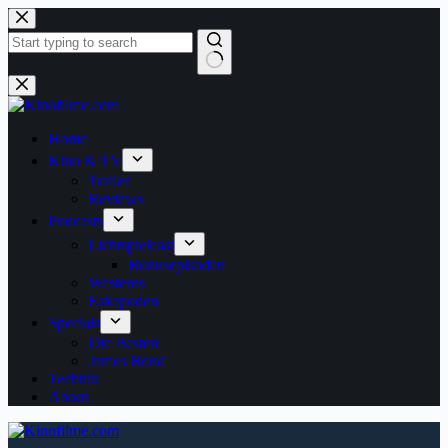
Zum
Inhalt
springen
Keine
Ergebnisse
Home
Kino & TV
Trailer
Reviews
Podcasts
Lichtspielcast
Bonusepisoden
Westeros
Eskapoden
Specials
Die Besten
James Bond
Technik
About