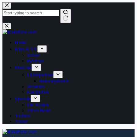
Zum
Inhalt
springen
Keine
Ergebnisse
Home
Kino & TV
Trailer
Reviews
Podcasts
Lichtspielcast
Bonusepisoden
Westeros
Eskapoden
Specials
Die Besten
James Bond
Technik
About