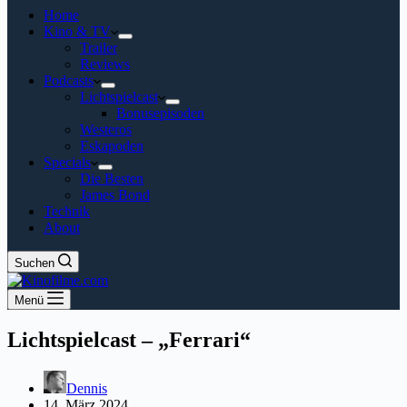
Home
Kino & TV
Trailer
Reviews
Podcasts
Lichtspielcast
Bonusepisoden
Westeros
Eskapoden
Specials
Die Besten
James Bond
Technik
About
Suchen
Menü
Lichtspielcast – „Ferrari“
Dennis
14. März 2024