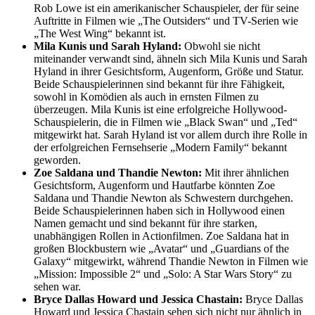
Rob Lowe ist ein amerikanischer Schauspieler, der für seine
Auftritte in Filmen wie „The Outsiders“ und TV-Serien wie
„The West Wing“ bekannt ist.
Mila Kunis und Sarah Hyland:
Obwohl sie nicht
miteinander verwandt sind, ähneln sich Mila Kunis und Sarah
Hyland in ihrer Gesichtsform, Augenform, Größe und Statur.
Beide Schauspielerinnen sind bekannt für ihre Fähigkeit,
sowohl in Komödien als auch in ernsten Filmen zu
überzeugen. Mila Kunis ist eine erfolgreiche Hollywood-
Schauspielerin, die in Filmen wie „Black Swan“ und „Ted“
mitgewirkt hat. Sarah Hyland ist vor allem durch ihre Rolle in
der erfolgreichen Fernsehserie „Modern Family“ bekannt
geworden.
Zoe Saldana und Thandie Newton:
Mit ihrer ähnlichen
Gesichtsform, Augenform und Hautfarbe könnten Zoe
Saldana und Thandie Newton als Schwestern durchgehen.
Beide Schauspielerinnen haben sich in Hollywood einen
Namen gemacht und sind bekannt für ihre starken,
unabhängigen Rollen in Actionfilmen. Zoe Saldana hat in
großen Blockbustern wie „Avatar“ und „Guardians of the
Galaxy“ mitgewirkt, während Thandie Newton in Filmen wie
„Mission: Impossible 2“ und „Solo: A Star Wars Story“ zu
sehen war.
Bryce Dallas Howard und Jessica Chastain:
Bryce Dallas
Howard und Jessica Chastain sehen sich nicht nur ähnlich in