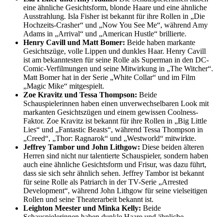
eine ähnliche Gesichtsform, blonde Haare und eine ähnliche
Ausstrahlung. Isla Fisher ist bekannt für ihre Rollen in „Die
Hochzeits-Crasher“ und „Now You See Me“, während Amy
Adams in „Arrival“ und „American Hustle“ brillierte.
Henry Cavill und Matt Bomer:
Beide haben markante
Gesichtszüge, volle Lippen und dunkles Haar. Henry Cavill
ist am bekanntesten für seine Rolle als Superman in den DC-
Comic-Verfilmungen und seine Mitwirkung in „The Witcher“.
Matt Bomer hat in der Serie „White Collar“ und im Film
„Magic Mike“ mitgespielt.
Zoe Kravitz und Tessa Thompson:
Beide
Schauspielerinnen haben einen unverwechselbaren Look mit
markanten Gesichtszügen und einem gewissen Coolness-
Faktor. Zoe Kravitz ist bekannt für ihre Rollen in „Big Little
Lies“ und „Fantastic Beasts“, während Tessa Thompson in
„Creed“, „Thor: Ragnarok“ und „Westworld“ mitwirkte.
Jeffrey Tambor und John Lithgow:
Diese beiden älteren
Herren sind nicht nur talentierte Schauspieler, sondern haben
auch eine ähnliche Gesichtsform und Frisur, was dazu führt,
dass sie sich sehr ähnlich sehen. Jeffrey Tambor ist bekannt
für seine Rolle als Patriarch in der TV-Serie „Arrested
Development“, während John Lithgow für seine vielseitigen
Rollen und seine Theaterarbeit bekannt ist.
Leighton Meester und Minka Kelly:
Beide
Schauspielerinnen haben dunkle Haare und ähnliche