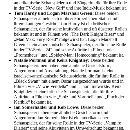
amerikanische Schauspielerin und Sängerin, die für ihre Rolle
in der TV-Serie „New Girl“ und ihre Indie-Musik bekannt ist.
Tom Hardy und Logan Marshall-Green:
Diese beiden
Schauspieler ähneln sich in ihrer körperlichen Statur und
ihrem kantigen Gesicht. Tom Hardy ist ein britischer
Schauspieler, der für seine kraftvollen und oft düsteren Rollen
bekannt ist und in Filmen wie „The Dark Knight Rises“ und
„Mad Max: Fury Road“ mitgewirkt hat. Logan Marshall-
Green ist ein amerikanischer Schauspieler, der für seine Rolle
in der TV-Serie „24“ und seine Auftritte in Filmen wie
„Prometheus“ und „Spider-Man: Homecoming“ bekannt ist.
Natalie Portman und Keira Knightley:
Diese beiden
Schauspielerinnen haben eine ähnliche Gesichtsform,
Augenform und Ausstrahlung. Natalie Portman ist eine
israelisch-amerikanische Schauspielerin, die für ihre Rolle in
„Black Swan“ mit einem Oscar ausgezeichnet wurde und in
Filmen wie „V wie Vendetta“ und „Thor“ mitwirkte. Keira
Knightley ist eine britische Schauspielerin, die für ihre
Auftritte in Filmen wie „Stolz und Vorurteil“ und „Fluch der
Karibik“ bekannt ist.
Ian Somerhalder und Rob Lowe:
Diese beiden
Schauspieler haben eine ähnliche Gesichtsform und
Augenform. Ian Somerhalder ist ein amerikanischer
Schauspieler, der für seine Rolle in der TV-Serie „Vampire
Diaries“ und seine Aktivitäten im Umweltschutz bekannt ist.