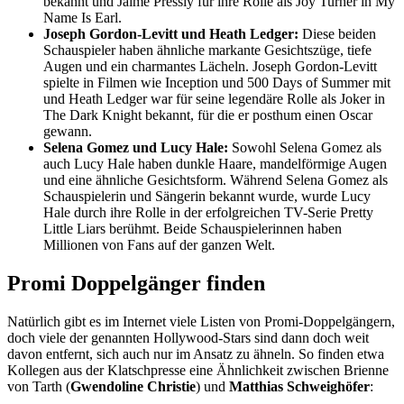
bekannt und Jaime Pressly für ihre Rolle als Joy Turner in My
Name Is Earl.
Joseph Gordon-Levitt und Heath Ledger:
Diese beiden
Schauspieler haben ähnliche markante Gesichtszüge, tiefe
Augen und ein charmantes Lächeln. Joseph Gordon-Levitt
spielte in Filmen wie Inception und 500 Days of Summer mit
und Heath Ledger war für seine legendäre Rolle als Joker in
The Dark Knight bekannt, für die er posthum einen Oscar
gewann.
Selena Gomez und Lucy Hale:
Sowohl Selena Gomez als
auch Lucy Hale haben dunkle Haare, mandelförmige Augen
und eine ähnliche Gesichtsform. Während Selena Gomez als
Schauspielerin und Sängerin bekannt wurde, wurde Lucy
Hale durch ihre Rolle in der erfolgreichen TV-Serie Pretty
Little Liars berühmt. Beide Schauspielerinnen haben
Millionen von Fans auf der ganzen Welt.
Promi Doppelgänger finden
Natürlich gibt es im Internet viele Listen von Promi-Doppelgängern,
doch viele der genannten Hollywood-Stars sind dann doch weit
davon entfernt, sich auch nur im Ansatz zu ähneln. So finden etwa
Kollegen aus der Klatschpresse eine Ähnlichkeit zwischen Brienne
von Tarth (
Gwendoline Christie
) und
Matthias Schweighöfer
: