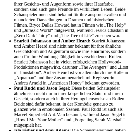
ihrer Gesichts- und Augenform sowie ihrer Haarfarbe,
sondern sind auch gute Freunde im wirklichen Leben. Beide
Schauspielerinnen sind bekannt für ihre anspruchsvollen und
nuancierten Darstellungen in Dramen und historischen
Filmen. Bryce Dallas Howard hat in Filmen wie „The Help“
und „Jurassic World“ mitgewirkt, während Jessica Chastain in
„Zero Dark Thirty“ und „The Tree of Life“ zu sehen war.
Scarlett Johansson und Amber Heard:
Scarlett Johansson
und Amber Heard sind nicht nur bekannt für ihre ähnliche
Gesichtsform und Augenform sowie ihre Haarfarbe, sondern
auch für ihre Wandlungsfähigkeit in verschiedenen Rollen.
Scarlett Johansson hat in vielen erfolgreichen Hollywood-
Produktionen mitgewirkt, darunter „The Avengers“ und „Lost
in Translation“. Amber Heard ist vor allem durch ihre Rolle in
„Aquaman“ und ihre Zusammenarbeit mit Regisseurin
Andrea Arnold in „American Honey“ bekannt geworden.
Paul Rudd und Jason Segel:
Diese beiden Schauspieler
ähneln sich nicht nur in ihrer körperlichen Statur und ihrem
Gesicht, sondern auch in ihrer Herangehensweise an Rollen.
Beide sind dafür bekannt, in der Komödie genauso zu
glänzen wie in emotionalen Szenen. Paul Rudd ist auch als
Marvel Superheld Ant-Man bekannt, während Jason Segel in
„How I Met Your Mother“ und „Forgetting Sarah Marshall“
mitgespielt hat.
Isla Fisher und Amy Adams:
Die Schauspielerinnen haben