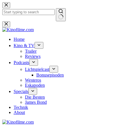
Zum
Inhalt
springen
Keine
Ergebnisse
Home
Kino & TV
Trailer
Reviews
Podcasts
Lichtspielcast
Bonusepisoden
Westeros
Eskapoden
Specials
Die Besten
James Bond
Technik
About