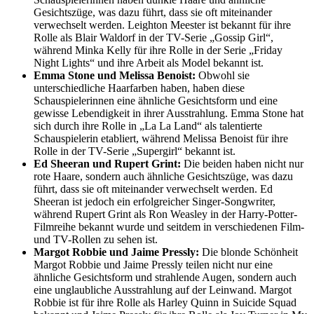
Gesichtszüge, was dazu führt, dass sie oft miteinander
verwechselt werden. Leighton Meester ist bekannt für ihre
Rolle als Blair Waldorf in der TV-Serie „Gossip Girl“,
während Minka Kelly für ihre Rolle in der Serie „Friday
Night Lights“ und ihre Arbeit als Model bekannt ist.
Emma Stone und Melissa Benoist:
Obwohl sie
unterschiedliche Haarfarben haben, haben diese
Schauspielerinnen eine ähnliche Gesichtsform und eine
gewisse Lebendigkeit in ihrer Ausstrahlung. Emma Stone hat
sich durch ihre Rolle in „La La Land“ als talentierte
Schauspielerin etabliert, während Melissa Benoist für ihre
Rolle in der TV-Serie „Supergirl“ bekannt ist.
Ed Sheeran und Rupert Grint:
Die beiden haben nicht nur
rote Haare, sondern auch ähnliche Gesichtszüge, was dazu
führt, dass sie oft miteinander verwechselt werden. Ed
Sheeran ist jedoch ein erfolgreicher Singer-Songwriter,
während Rupert Grint als Ron Weasley in der Harry-Potter-
Filmreihe bekannt wurde und seitdem in verschiedenen Film-
und TV-Rollen zu sehen ist.
Margot Robbie und Jaime Pressly:
Die blonde Schönheit
Margot Robbie und Jaime Pressly teilen nicht nur eine
ähnliche Gesichtsform und strahlende Augen, sondern auch
eine unglaubliche Ausstrahlung auf der Leinwand. Margot
Robbie ist für ihre Rolle als Harley Quinn in Suicide Squad