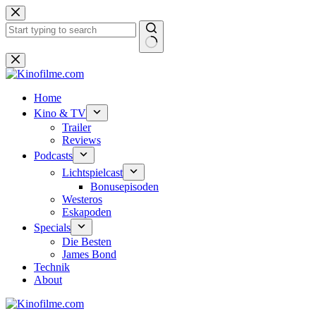
Zum
Inhalt
springen
Keine
Ergebnisse
Home
Kino & TV
Trailer
Reviews
Podcasts
Lichtspielcast
Bonusepisoden
Westeros
Eskapoden
Specials
Die Besten
James Bond
Technik
About