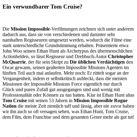
Ein verwundbarer Tom Cruise?
Die
Mission Impossible
-Verfilmungen zeichnen sich unter anderem
dadurch aus, dass sie von verschiedenen und darunter sehr
namhaften Regisseuren umgesetzt werden, wodurch die Filme eine
stark unterschiedliche Grundstimmung erhalten. Präsentierte etwa
John Woo seinen Ethan Hunt als Archetypus des übermenschlichen
Actionhelden, so lässt Regisseur und Drehbuch-Autor
Christopher
McQuarrie
, der für sein Skript zu
Die üblichen Verdächtigen
den
Oscar gewann, seinen gealterten Impossible Missions Agenten im
fünften Teil auch mal anlaufen. Mehr noch: Er rüttelt sogar an der
Vergangenheit, indem er selbstkritisch aufdeckt, dass die meisten
Missionen der Impossible Missions Force eigentlich nur durch
Glück und puren Zufall gut ausgegangen sind und wenig mit
Professionalität oder Können zu tun hatten. Klar ist Ethan Hunt alias
Tom Cruise
mit seinen 53 Jahren in
Mission Impossible Rogue
Nation
die meiste Zeit ziemlich taff und lässig, aber nie zuvor haben
wir ihn auch so oft versagen sehen, was Ethan Hunt, Tom Cruise,
dem Film, dem Franchise und dem gesamten Genre mehr als gut tut!