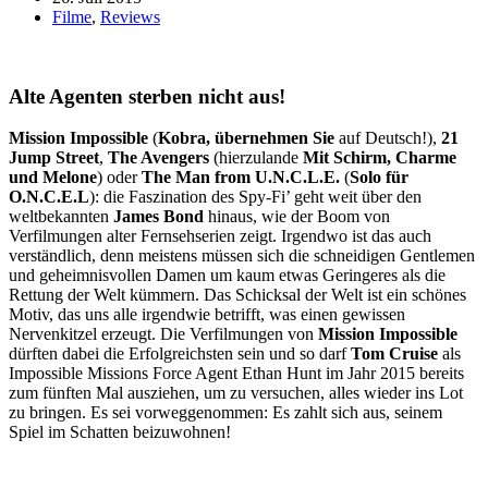
Filme
,
Reviews
Alte Agenten sterben nicht aus!
Mission Impossible
(
Kobra, übernehmen Sie
auf Deutsch!),
21
Jump Street
,
The Avengers
(hierzulande
Mit Schirm, Charme
und Melone
) oder
The Man from U.N.C.L.E.
(
Solo für
O.N.C.E.L
): die Faszination des Spy-Fi’ geht weit über den
weltbekannten
James Bond
hinaus, wie der Boom von
Verfilmungen alter Fernsehserien zeigt. Irgendwo ist das auch
verständlich, denn meistens müssen sich die schneidigen Gentlemen
und geheimnisvollen Damen um kaum etwas Geringeres als die
Rettung der Welt kümmern. Das Schicksal der Welt ist ein schönes
Motiv, das uns alle irgendwie betrifft, was einen gewissen
Nervenkitzel erzeugt. Die Verfilmungen von
Mission Impossible
dürften dabei die Erfolgreichsten sein und so darf
Tom Cruise
als
Impossible Missions Force Agent Ethan Hunt im Jahr 2015 bereits
zum fünften Mal ausziehen, um zu versuchen, alles wieder ins Lot
zu bringen. Es sei vorweggenommen: Es zahlt sich aus, seinem
Spiel im Schatten beizuwohnen!