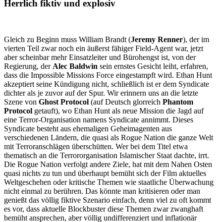
Herrlich fiktiv und explosiv
Gleich zu Beginn muss William Brandt (
Jeremy Renner
), der im
vierten Teil zwar noch ein äußerst fähiger Field-Agent war, jetzt
aber scheinbar mehr Einsatzleiter und Bürohengst ist, von der
Regierung, der
Alec Baldwin
sein ernstes Gesicht leiht, erfahren,
dass die Impossible Missions Force eingestampft wird. Ethan Hunt
akzeptiert seine Kündigung nicht, schließlich ist er dem Syndicate
dichter als je zuvor auf der Spur. Wir erinnern uns an die letzte
Szene von
Ghost Protocol
(auf Deutsch glorreich
Phantom
Protocol
getauft), wo Ethan Hunt als neue Mission die Jagd auf
eine Terror-Organisation namens Syndicate annimmt. Dieses
Syndicate besteht aus ehemaligen Geheimagenten aus
verschiedenen Ländern, die quasi als Rogue Nation die ganze Welt
mit Terroranschlägen überschütten. Wer bei dem Titel etwa
thematisch an die Terrororganisation Islamischer Staat dachte, irrt.
Die Rogue Nation verfolgt andere Ziele, hat mit dem Nahen Osten
quasi nichts zu tun und überhaupt bemüht sich der Film aktuelles
Weltgeschehen oder kritische Themen wie staatliche Überwachung
nicht einmal zu berühren. Das könnte man kritisieren oder man
genießt das völlig fiktive Szenario einfach, denn viel zu oft kommt
es vor, dass aktuelle Blockbuster diese Themen zwar zwanghaft
bemüht ansprechen, aber völlig undifferenziert und inflationär