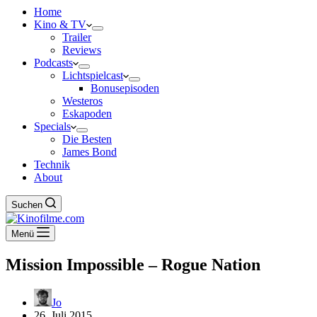
Home
Kino & TV
Trailer
Reviews
Podcasts
Lichtspielcast
Bonusepisoden
Westeros
Eskapoden
Specials
Die Besten
James Bond
Technik
About
Suchen
Menü
Mission Impossible – Rogue Nation
Jo
26. Juli 2015