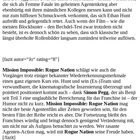
die sich als Femme Fatale im geheimen Agentenkrieg aber
ebenbürtig mit ihren männlichen Kollegen messen kann und nicht
nur zum hilflosen Schmuckwerk verkommt, das sich Ethan Hunt
aufreißt und gelegentlich rettet. Auch wenn der Film – wie die
meisten Blockbuster – den Bechdel-Test zwar trotzdem nicht
besteht, ist es dennoch schön zu sehen, dass sich klassische und
längst überholte Rollenbilder langsam zumindest teilweise auflösen.
[fazit autor=“Jo“ rating=“8″]
Mission Impossible: Rogue Nation
schlägt wie auch die
Vorgänger trotz einiger bekannter Wiedererkennungsmerkmale
einen ganz eigenen Kurs ein. Hunt und sein (Ex-)Team sind
verwundbarer, die kinematografische Inszenierung überzeugt und
pointiert positioniert kommt auch – dank
Simon Pegg
, der als Benji
seit Teil 3 eine unglaubliche Bereicherung für das Franchise ist – der
Humor nicht zu kurz.
Mission Impossible: Rogue Nation
mag
nicht der beste Agentenfilm aller Zeiten geworden sein, für den
besten Film der Reihe reicht es aber. Die Fortsetzung bleibt des
Franchises würdig und bringt dennoch genügend Veränderung mit,
um nicht nur als Aufguss betrachtet zu werden. Wer rasante
Agenten-Action mag, wird mit
Rogue Nation
seine Freude haben.
[/fazit]