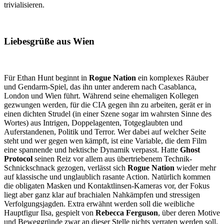
trivialisieren.
Liebesgrüße aus Wien
Für Ethan Hunt beginnt in
Rogue Nation
ein komplexes Räuber
und Gendarm-Spiel, das ihn unter anderem nach Casablanca,
London und Wien führt. Während seine ehemaligen Kollegen
gezwungen werden, für die CIA gegen ihn zu arbeiten, gerät er in
einen dichten Strudel (in einer Szene sogar im wahrsten Sinne des
Wortes) aus Intrigen, Doppelagenten, Totgeglaubten und
Auferstandenen, Politik und Terror. Wer dabei auf welcher Seite
steht und wer gegen wen kämpft, ist eine Variable, die dem Film
eine spannende und hektische Dynamik verpasst. Hatte
Ghost
Protocol
seinen Reiz vor allem aus übertriebenem Technik-
Schnickschnack gezogen, verlässt sich
Rogue Nation
wieder mehr
auf klassische und unglaublich rasante Action. Natürlich kommen
die obligaten Masken und Kontaktlinsen-Kameras vor, der Fokus
liegt aber ganz klar auf brachialen Nahkämpfen und stressigen
Verfolgungsjagden. Extra erwähnt werden soll die weibliche
Hauptfigur Ilsa, gespielt von
Rebecca Ferguson
, über deren Motive
und Beweggründe zwar an dieser Stelle nichts verraten werden soll,