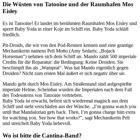
Die Wüsten von Tatooine und der Raumhafen Mos
Eisley
Es ist Tatooine! Er landet im berühmten Raumhafen Mos Eisley und
sperrt Baby Yoda in einer Koje im Schiff ein. Baby Yoda schläft
friedlich.
Pit-Droids, die wir von den Pod-Rennen kennen und eine grantige
Mechanikerin namens Peli Motto (Amy Sedaris; „Bojack
Horseman“) nehmen sich dem Schiff an. Mando zahlt 500 imperiale
Credits für die Reparatur: die Bedingung: Keine Droiden. Sie
beschimpft ihn als „Wamprat“. Was hat Mando eigentlich gegen
Droiden? Nicht zum ersten Mal äußert er sich negativ über sie.
Mando geht durch Mos Eisley. Am Straßenrand sind aufgespießte
imperiale Helme. Scheinbar wurden die Imperialen nach dem Fall
des Todessterns von Tatooine vertrieben.
Baby Yoda ist erwacht, befreit sich wiedermal magisch aus dem
Schiff und sieht verschlafen aus der Wäsche. „I’m gonna watch you
until that Mandalorian gets back. Then, I’m gonna charge him extra
for watching you. See how that works?”, sagt Mechanikerin Peli
und streichelt Baby Yoda liebevoll.
Wo ist bitte die Cantina-Band?