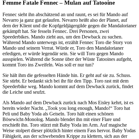
Femme Fatale Fennec – Mulan auf Tatooine
Fennec sieht ihn abschätzend an und raunt, es sei für Mando auf
Nevarro ja ganz gut gelaufen. Nevarro heißt also der Planet, auf
dem der Klient und die Kopfgeldjägergilde gegen die Mandalorianer
gekämpft hat. Sie fesseln Fennec. Drei Personen, zwei
Speederbikes. Mando zieht aus, um den Dewback zu suchen.
Während Mando unterwegs ist, erzählt Fennec Toro die Story von
Mando und seinem Verrat. Würde er, Toro den Mandalorianer
erledigen, er würde legendär sein. Sie will Toro gegen Mando
ausspielen. Während die Sonne über der Wüste Tatooines aufgeht,
kommt Toro ins Zweifeln. Was soll er nur tun?
Sie hält ihm die gefesselten Hände hin. Er geht auf sie zu. Schuss.
Sie stirbt. Er bedankt sich bei ihr für den Tipp. Toro rast mit dem
Speederbike weg. Mando kommt auf dem Dewback zurück, findet
die Leiche und seufzt.
Als Mando auf dem Dewback zurück nach Mos Eisley kehrt, ist es
bereits wieder Nacht. „Took you long enough, Mando!“ Toro hat
Peli und Baby Yoda als Geiseln. Toro hält einen schönen
Bösewicht-Monolog. Mando blendet ihn mit einer Flare und
erschießt ihn. Toro stürzt mit Baby Yoda im Arm. Auf magische
Weise stolpert dieser plötzlich hinter einem Fass hervor. Baby Yodas
Fähigkeit, aus der schwebenden Krippe zu klettern, sich aus der