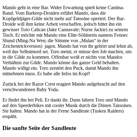
Mando geht in eine Bar. Wider Erwartung spielt keine Cantina-
Band. Vom Barkeep-Droiden erfährt Mando, dass die
Kopfgeldjäger-Gilde nicht mehr auf Tatooine operiert. Der Bar-
Droide will ihm keine Arbeit verschaffen, jedoch bittet ihn ein
gewisser Toro Calican (Jake Cannavale; Nurse Jackie) zu seinem
Tisch. Er möchte mit Mando eine Elite-Söldnerin namens Fennec
Shand (Ming-Na Wen; die Stimme von „Mulan“ in der
Zeichentrickversion) jagen. Mando hat von ihr gehört und lehnt ab,
weil das Selbstmord sei. Toro meint, er müsse den Job machen, um
in die Gilde zu kommen. Offenbar weiß er nichts von Mandos
Verhältnis zur Gilde. Mando könne das ganze Geld behalten.
Mando willigt ein. Toro zerstört den Puck, damit Mando ihn
mitnehmen muss. Er habe alle Infos im Kopf!
Zurück bei der Razor Crest reagiert Mando aufgebracht auf den
verschwundenen Baby Yoda.
Er findet ihn bei Peli. Er dankt ihr. Dann fahren Toro und Mando
auf den Speederbikes mit cooler Musik durch die Dünen Tatooines.
Sie halten. Mando hat in der Ferne Sandleute (Tusken Raiders)
erspäht.
Die sanfte Seite der Sandleute