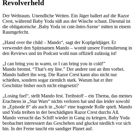
Revolverheld
Der Weltraum. Unendliche Weiten. Ein Jäger ballert auf die Razor
Crest, während Baby Yoda süß aus der Wäsche schaut. Diesmal ist
die obligatorische ‚Baby Yoda ist cute-Intro-Szene‘ mitten in einem
Raumgefecht.
„Hand over the child – Mando“, sagt der Kopfgeldjäger. Er
verwendet den Spitznamen Mando – womit unsere Formulierung in
den Reviews und im Podcast wohl nun offiziell zulässig ist!
„I can bring you in warm, or I can bring you in cold!”
Mando bremst. “That’s my line.” Der andere rast an ihm vorbei.
Mando ballert ihn weg. Die Razor Crest kann also nicht nur
schießen, sondern sogar ziemlich stark. Warum hat er ihre
Geschütze bisher noch nicht eingesetzt?
„Losing fuel“, stellt Mando fest. Treibstoff – ein Thema, das meines
Erachtens in „Star Wars“ nichts verloren hat und das leider sowohl
in „Episode 8“ als auch in „Solo“ eine tragende Rolle spielt. Mando
und Yoda treiben in der beschädigten Razor Crest durchs All.
Mando versucht das Schiff wieder in Gang zu kriegen, Baby Yoda
beobachtet interessiert das Geschehen und gluckst niedlich vor sich
hin. In der Ferne taucht ein sandiger Planet auf.