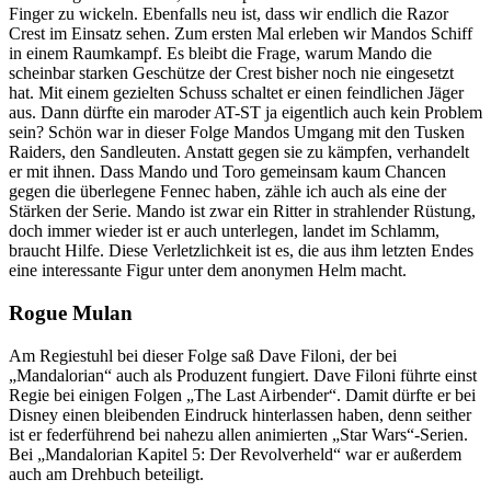
Finger zu wickeln. Ebenfalls neu ist, dass wir endlich die Razor
Crest im Einsatz sehen. Zum ersten Mal erleben wir Mandos Schiff
in einem Raumkampf. Es bleibt die Frage, warum Mando die
scheinbar starken Geschütze der Crest bisher noch nie eingesetzt
hat. Mit einem gezielten Schuss schaltet er einen feindlichen Jäger
aus. Dann dürfte ein maroder AT-ST ja eigentlich auch kein Problem
sein? Schön war in dieser Folge Mandos Umgang mit den Tusken
Raiders, den Sandleuten. Anstatt gegen sie zu kämpfen, verhandelt
er mit ihnen. Dass Mando und Toro gemeinsam kaum Chancen
gegen die überlegene Fennec haben, zähle ich auch als eine der
Stärken der Serie. Mando ist zwar ein Ritter in strahlender Rüstung,
doch immer wieder ist er auch unterlegen, landet im Schlamm,
braucht Hilfe. Diese Verletzlichkeit ist es, die aus ihm letzten Endes
eine interessante Figur unter dem anonymen Helm macht.
Rogue Mulan
Am Regiestuhl bei dieser Folge saß Dave Filoni, der bei
„Mandalorian“ auch als Produzent fungiert. Dave Filoni führte einst
Regie bei einigen Folgen „The Last Airbender“. Damit dürfte er bei
Disney einen bleibenden Eindruck hinterlassen haben, denn seither
ist er federführend bei nahezu allen animierten „Star Wars“-Serien.
Bei „Mandalorian Kapitel 5: Der Revolverheld“ war er außerdem
auch am Drehbuch beteiligt.