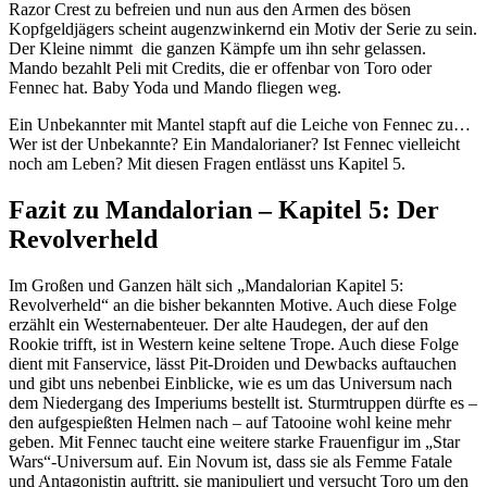
Razor Crest zu befreien und nun aus den Armen des bösen
Kopfgeldjägers scheint augenzwinkernd ein Motiv der Serie zu sein.
Der Kleine nimmt die ganzen Kämpfe um ihn sehr gelassen.
Mando bezahlt Peli mit Credits, die er offenbar von Toro oder
Fennec hat. Baby Yoda und Mando fliegen weg.
Ein Unbekannter mit Mantel stapft auf die Leiche von Fennec zu…
Wer ist der Unbekannte? Ein Mandalorianer? Ist Fennec vielleicht
noch am Leben? Mit diesen Fragen entlässt uns Kapitel 5.
Fazit zu Mandalorian – Kapitel 5: Der
Revolverheld
Im Großen und Ganzen hält sich „Mandalorian Kapitel 5:
Revolverheld“ an die bisher bekannten Motive. Auch diese Folge
erzählt ein Westernabenteuer. Der alte Haudegen, der auf den
Rookie trifft, ist in Western keine seltene Trope. Auch diese Folge
dient mit Fanservice, lässt Pit-Droiden und Dewbacks auftauchen
und gibt uns nebenbei Einblicke, wie es um das Universum nach
dem Niedergang des Imperiums bestellt ist. Sturmtruppen dürfte es –
den aufgespießten Helmen nach – auf Tatooine wohl keine mehr
geben. Mit Fennec taucht eine weitere starke Frauenfigur im „Star
Wars“-Universum auf. Ein Novum ist, dass sie als Femme Fatale
und Antagonistin auftritt, sie manipuliert und versucht Toro um den