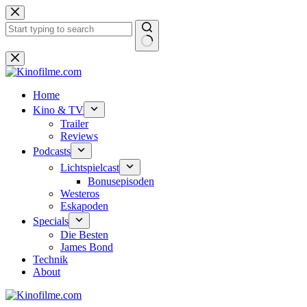
Zum
Inhalt
springen
Keine
Ergebnisse
Home
Kino & TV
Trailer
Reviews
Podcasts
Lichtspielcast
Bonusepisoden
Westeros
Eskapoden
Specials
Die Besten
James Bond
Technik
About