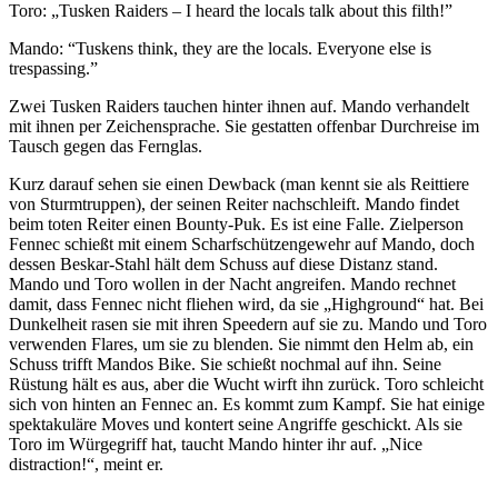
Toro: „Tusken Raiders – I heard the locals talk about this filth!”
Mando: “Tuskens think, they are the locals. Everyone else is
trespassing.”
Zwei Tusken Raiders tauchen hinter ihnen auf. Mando verhandelt
mit ihnen per Zeichensprache. Sie gestatten offenbar Durchreise im
Tausch gegen das Fernglas.
Kurz darauf sehen sie einen Dewback (man kennt sie als Reittiere
von Sturmtruppen), der seinen Reiter nachschleift. Mando findet
beim toten Reiter einen Bounty-Puk. Es ist eine Falle. Zielperson
Fennec schießt mit einem Scharfschützengewehr auf Mando, doch
dessen Beskar-Stahl hält dem Schuss auf diese Distanz stand.
Mando und Toro wollen in der Nacht angreifen. Mando rechnet
damit, dass Fennec nicht fliehen wird, da sie „Highground“ hat. Bei
Dunkelheit rasen sie mit ihren Speedern auf sie zu. Mando und Toro
verwenden Flares, um sie zu blenden. Sie nimmt den Helm ab, ein
Schuss trifft Mandos Bike. Sie schießt nochmal auf ihn. Seine
Rüstung hält es aus, aber die Wucht wirft ihn zurück. Toro schleicht
sich von hinten an Fennec an. Es kommt zum Kampf. Sie hat einige
spektakuläre Moves und kontert seine Angriffe geschickt. Als sie
Toro im Würgegriff hat, taucht Mando hinter ihr auf. „Nice
distraction!“, meint er.