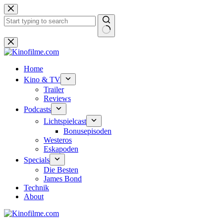
Zum
Inhalt
springen
Keine
Ergebnisse
Home
Kino & TV
Trailer
Reviews
Podcasts
Lichtspielcast
Bonusepisoden
Westeros
Eskapoden
Specials
Die Besten
James Bond
Technik
About