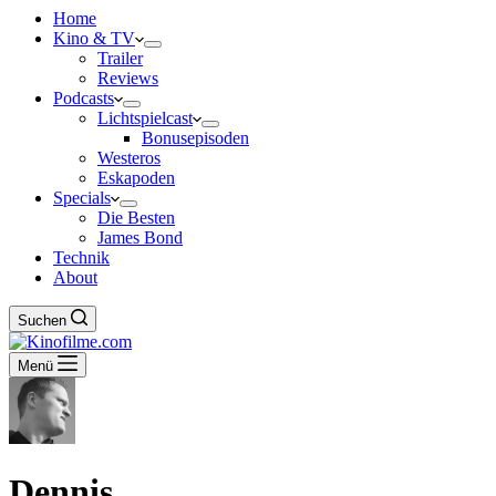
Home
Kino & TV
Trailer
Reviews
Podcasts
Lichtspielcast
Bonusepisoden
Westeros
Eskapoden
Specials
Die Besten
James Bond
Technik
About
Suchen
Menü
Dennis