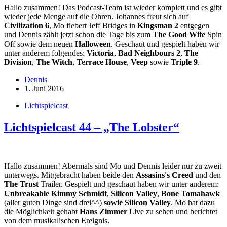
Hallo zusammen! Das Podcast-Team ist wieder komplett und es gibt
wieder jede Menge auf die Ohren. Johannes freut sich auf
Civilization 6
, Mo fiebert Jeff Bridges in
Kingsman 2
entgegen
und Dennis zählt jetzt schon die Tage bis zum
The Good Wife
Spin
Off sowie dem neuen
Halloween
. Geschaut und gespielt haben wir
unter anderem folgendes:
Victoria
,
Bad Neighbours 2
,
The
Division
,
The Witch
,
Terrace House
,
Veep
sowie
Triple 9
.
Dennis
1. Juni 2016
Lichtspielcast
Lichtspielcast 44 – „The Lobster“
Hallo zusammen! Abermals sind Mo und Dennis leider nur zu zweit
unterwegs. Mitgebracht haben beide den
Assasins's Creed
und den
The Trust
Trailer. Gespielt und geschaut haben wir unter anderem:
Unbreakable Kimmy Schmidt
,
Silicon Valley
,
Bone Tomahawk
(aller guten Dinge sind drei^^)
sowie Silicon Valley
. Mo hat dazu
die Möglichkeit gehabt
Hans Zimmer
Live zu sehen und berichtet
von dem musikalischen Ereignis.