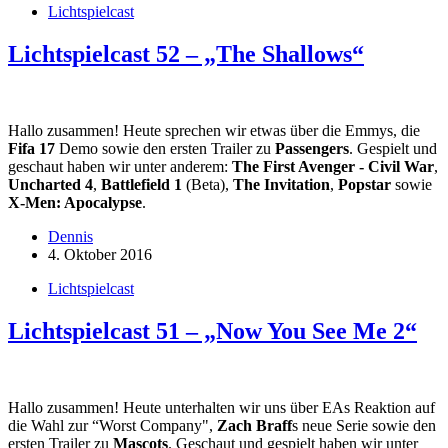
Lichtspielcast
Lichtspielcast 52 – „The Shallows“
Hallo zusammen! Heute sprechen wir etwas über die Emmys, die
Fifa 17
Demo sowie den ersten Trailer zu
Passengers
. Gespielt und
geschaut haben wir unter anderem:
The First Avenger - Civil War
,
Uncharted 4
,
Battlefield 1
(Beta),
The Invitation
,
Popstar
sowie
X-Men: Apocalypse
.
Dennis
4. Oktober 2016
Lichtspielcast
Lichtspielcast 51 – „Now You See Me 2“
Hallo zusammen! Heute unterhalten wir uns über EAs Reaktion auf
die Wahl zur “Worst Company",
Zach Braff
s neue Serie sowie den
ersten Trailer zu
Mascots
. Geschaut und gespielt haben wir unter