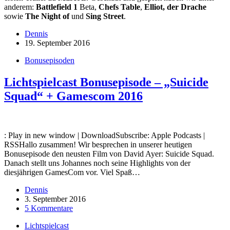
anderem:
Battlefield 1
Beta,
Chefs Table
,
Elliot, der Drache
sowie
The Night of
und
Sing Street
.
Dennis
19. September 2016
Bonusepisoden
Lichtspielcast Bonusepisode – „Suicide
Squad“ + Gamescom 2016
: Play in new window | DownloadSubscribe: Apple Podcasts |
RSSHallo zusammen! Wir besprechen in unserer heutigen
Bonusepisode den neusten Film von David Ayer: Suicide Squad.
Danach stellt uns Johannes noch seine Highlights von der
diesjährigen GamesCom vor. Viel Spaß…
Dennis
3. September 2016
5 Kommentare
Lichtspielcast