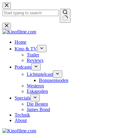
Zum
Inhalt
springen
Keine
Ergebnisse
Home
Kino & TV
Trailer
Reviews
Podcasts
Lichtspielcast
Bonusepisoden
Westeros
Eskapoden
Specials
Die Besten
James Bond
Technik
About