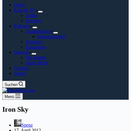
Home
Kino & TV
Trailer
Reviews
Podcasts
Lichtspielcast
Bonusepisoden
Westeros
Eskapoden
Specials
Die Besten
James Bond
Technik
About
Suchen
Menü
Iron Sky
Spenz
17. April 2012