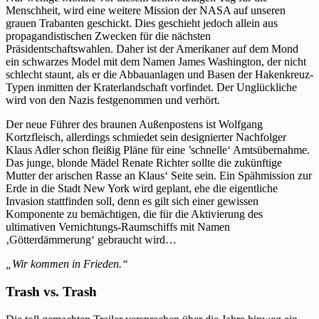
Menschheit, wird eine weitere Mission der NASA auf unseren
grauen Trabanten geschickt. Dies geschieht jedoch allein aus
propagandistischen Zwecken für die nächsten
Präsidentschaftswahlen. Daher ist der Amerikaner auf dem Mond
ein schwarzes Model mit dem Namen James Washington, der nicht
schlecht staunt, als er die Abbauanlagen und Basen der Hakenkreuz-
Typen inmitten der Kraterlandschaft vorfindet. Der Unglückliche
wird von den Nazis festgenommen und verhört.
Der neue Führer des braunen Außenpostens ist Wolfgang
Kortzfleisch, allerdings schmiedet sein designierter Nachfolger
Klaus Adler schon fleißig Pläne für eine ’schnelle‘ Amtsübernahme.
Das junge, blonde Mädel Renate Richter sollte die zukünftige
Mutter der arischen Rasse an Klaus‘ Seite sein. Ein Spähmission zur
Erde in die Stadt New York wird geplant, ehe die eigentliche
Invasion stattfinden soll, denn es gilt sich einer gewissen
Komponente zu bemächtigen, die für die Aktivierung des
ultimativen Vernichtungs-Raumschiffs mit Namen
‚Götterdämmerung‘ gebraucht wird…
„Wir kommen in Frieden.“
Trash vs. Trash