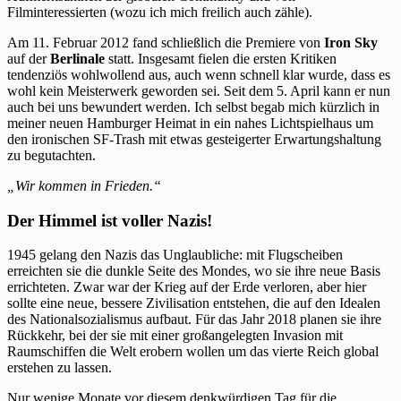
Filminteressierten (wozu ich mich freilich auch zähle).
Am 11. Februar 2012 fand schließlich die Premiere von
Iron Sky
auf der
Berlinale
statt. Insgesamt fielen die ersten Kritiken
tendenziös wohlwollend aus, auch wenn schnell klar wurde, dass es
wohl kein Meisterwerk geworden sei. Seit dem 5. April kann er nun
auch bei uns bewundert werden. Ich selbst begab mich kürzlich in
meiner neuen Hamburger Heimat in ein nahes Lichtspielhaus um
den ironischen SF-Trash mit etwas gesteigerter Erwartungshaltung
zu begutachten.
„Wir kommen in Frieden.“
Der Himmel ist voller Nazis!
1945 gelang den Nazis das Unglaubliche: mit Flugscheiben
erreichten sie die dunkle Seite des Mondes, wo sie ihre neue Basis
errichteten. Zwar war der Krieg auf der Erde verloren, aber hier
sollte eine neue, bessere Zivilisation entstehen, die auf den Idealen
des Nationalsozialismus aufbaut. Für das Jahr 2018 planen sie ihre
Rückkehr, bei der sie mit einer großangelegten Invasion mit
Raumschiffen die Welt erobern wollen um das vierte Reich global
erstehen zu lassen.
Nur wenige Monate vor diesem denkwürdigen Tag für die