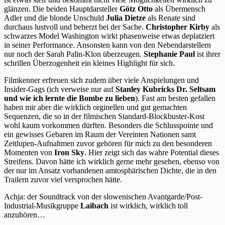
glänzen. Die beiden Hauptdarsteller
Götz Otto
als Übermensch
Adler und die blonde Unschuld
Julia Dietze
als Renate sind
durchaus lustvoll und beherzt bei der Sache.
Christopher Kirby
als
schwarzes Model Washington wirkt phasenweise etwas deplatziert
in seiner Performance. Ansonsten kann von den Nebendarstellern
nur noch der Sarah Palin-Klon überzeugen.
Stephanie Paul
ist ihrer
schrillen Überzogenheit ein kleines Highlight für sich.
Filmkenner erfreuen sich zudem über viele Anspielungen und
Insider-Gags (ich verweise nur auf
Stanley Kubricks Dr. Seltsam
und wie ich lernte die Bombe zu lieben
). Fast am besten gefallen
haben mir aber die wirklich orginellen und gut gemachten
Sequenzen, die so in der filmischen Standard-Blockbuster-Kost
wohl kaum vorkommen dürften. Besonders die Schlusspointe und
ein gewisses Gebaren im Raum der Vereinten Nationen samt
Zeitlupen-Aufnahmen zuvor gehören für mich zu den besonderen
Momenten von
Iron Sky
. Hier zeigt sich das wahre Potential dieses
Streifens. Davon hätte ich wirklich gerne mehr gesehen, ebenso von
der nur im Ansatz vorhandenen amtosphärischen Dichte, die in den
Trailern zuvor viel versprochen hätte.
Achja: der Soundtrack von der slowenischen Avantgarde/Post-
Industrial-Musikgruppe
Laibach
ist wirklich, wirklich toll
anzuhören…