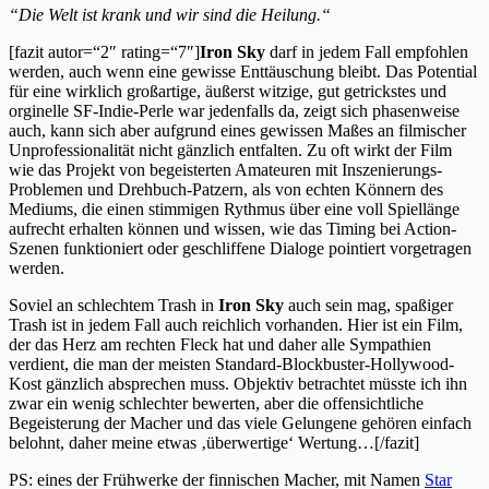
“Die Welt ist krank und wir sind die Heilung.“
[fazit autor=“2″ rating=“7″]
Iron Sky
darf in jedem Fall empfohlen
werden, auch wenn eine gewisse Enttäuschung bleibt. Das Potential
für eine wirklich großartige, äußerst witzige, gut getrickstes und
orginelle SF-Indie-Perle war jedenfalls da, zeigt sich phasenweise
auch, kann sich aber aufgrund eines gewissen Maßes an filmischer
Unprofessionalität nicht gänzlich entfalten. Zu oft wirkt der Film
wie das Projekt von begeisterten Amateuren mit Inszenierungs-
Problemen und Drehbuch-Patzern, als von echten Könnern des
Mediums, die einen stimmigen Rythmus über eine voll Spiellänge
aufrecht erhalten können und wissen, wie das Timing bei Action-
Szenen funktioniert oder geschliffene Dialoge pointiert vorgetragen
werden.
Soviel an schlechtem Trash in
Iron Sky
auch sein mag, spaßiger
Trash ist in jedem Fall auch reichlich vorhanden. Hier ist ein Film,
der das Herz am rechten Fleck hat und daher alle Sympathien
verdient, die man der meisten Standard-Blockbuster-Hollywood-
Kost gänzlich absprechen muss. Objektiv betrachtet müsste ich ihn
zwar ein wenig schlechter bewerten, aber die offensichtliche
Begeisterung der Macher und das viele Gelungene gehören einfach
belohnt, daher meine etwas ‚überwertige‘ Wertung…[/fazit]
PS: eines der Frühwerke der finnischen Macher, mit Namen
Star