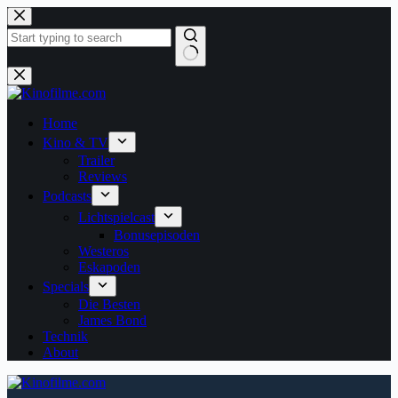
Zum
Inhalt
springen
Keine
Ergebnisse
Home
Kino & TV
Trailer
Reviews
Podcasts
Lichtspielcast
Bonusepisoden
Westeros
Eskapoden
Specials
Die Besten
James Bond
Technik
About