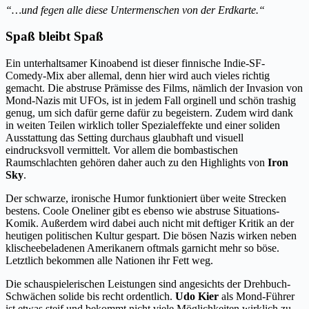
“…und fegen alle diese Untermenschen von der Erdkarte.“
Spaß bleibt Spaß
Ein unterhaltsamer Kinoabend ist dieser finnische Indie-SF-
Comedy-Mix aber allemal, denn hier wird auch vieles richtig
gemacht. Die abstruse Prämisse des Films, nämlich der Invasion von
Mond-Nazis mit UFOs, ist in jedem Fall orginell und schön trashig
genug, um sich dafür gerne dafür zu begeistern. Zudem wird dank
in weiten Teilen wirklich toller Spezialeffekte und einer soliden
Ausstattung das Setting durchaus glaubhaft und visuell
eindrucksvoll vermittelt. Vor allem die bombastischen
Raumschlachten gehören daher auch zu den Highlights von
Iron
Sky
.
Der schwarze, ironische Humor funktioniert über weite Strecken
bestens. Coole Oneliner gibt es ebenso wie abstruse Situations-
Komik. Außerdem wird dabei auch nicht mit deftiger Kritik an der
heutigen politischen Kultur gespart. Die bösen Nazis wirken neben
klischeebeladenen Amerikanern oftmals garnicht mehr so böse.
Letztlich bekommen alle Nationen ihr Fett weg.
Die schauspielerischen Leistungen sind angesichts der Drehbuch-
Schwächen solide bis recht ordentlich.
Udo Kier
als Mond-Führer
ist etwas steif und bekommt nicht viele Möglichkeiten wirklich zu