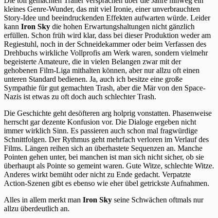
Die toll gemachten Trailer versprachen über die Jahre hinweg ein
kleines Genre-Wunder, das mit viel Ironie, einer unverbrauchten
Story-Idee und beeindruckenden Effekten aufwarten würde. Leider
kann
Iron Sky
die hohen Erwartungshaltungen nicht gänzlich
erfüllen. Schon früh wird klar, dass bei dieser Produktion weder am
Regiestuhl, noch in der Schneidekammer oder beim Verfassen des
Drehbuchs wirkliche Vollprofis am Werk waren, sondern vielmehr
begeisterte Amateure, die in vielen Belangen zwar mit der
gehobenen Film-Liga mithalten können, aber nur allzu oft einen
unteren Standard bedienen. Ja, auch ich besitze eine große
Sympathie für gut gemachten Trash, aber die Mär von den Space-
Nazis ist etwas zu oft doch auch schlechter Trash.
Die Geschichte geht desöfteren arg holprig vonstatten. Phasenweise
herrscht gar dezente Konfusion vor. Die Dialoge ergeben nicht
immer wirklich Sinn. Es passieren auch schon mal fragwürdige
Schnittfolgen. Der Rythmus geht mehrfach verloren im Verlauf des
Films. Längen reihen sich an überhastete Sequenzen an. Manche
Pointen gehen unter, bei manchen ist man sich nicht sicher, ob sie
überhaupt als Pointe so gemeint waren. Gute Witze, schlechte Witze.
Anderes wirkt bemüht oder nicht zu Ende gedacht. Verpatzte
Action-Szenen gibt es ebenso wie eher übel getrickste Aufnahmen.
Alles in allem merkt man
Iron Sky
seine Schwächen oftmals nur
allzu überdeutlich an.