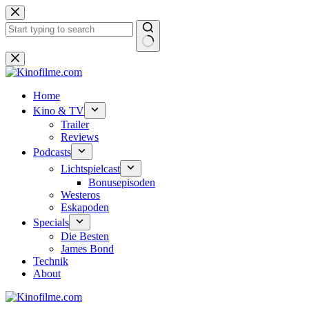
Zum
Inhalt
springen
Keine
Ergebnisse
Home
Kino & TV
Trailer
Reviews
Podcasts
Lichtspielcast
Bonusepisoden
Westeros
Eskapoden
Specials
Die Besten
James Bond
Technik
About