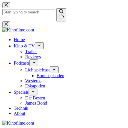
Zum
Inhalt
springen
Keine
Ergebnisse
Home
Kino & TV
Trailer
Reviews
Podcasts
Lichtspielcast
Bonusepisoden
Westeros
Eskapoden
Specials
Die Besten
James Bond
Technik
About