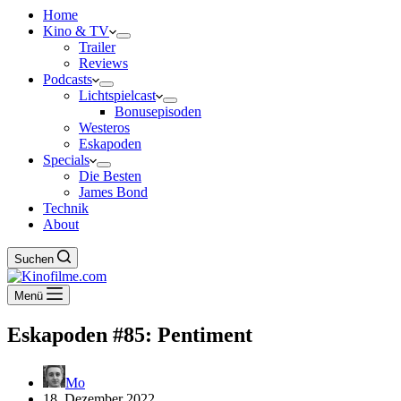
Home
Kino & TV
Trailer
Reviews
Podcasts
Lichtspielcast
Bonusepisoden
Westeros
Eskapoden
Specials
Die Besten
James Bond
Technik
About
Suchen
Menü
Eskapoden #85: Pentiment
Mo
18. Dezember 2022