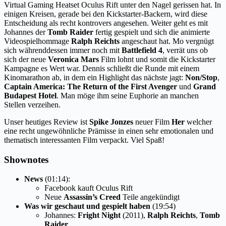
Virtual Gaming Heatset Oculus Rift unter den Nagel gerissen hat. In
einigen Kreisen, gerade bei den Kickstarter-Backern, wird diese
Entscheidung als recht kontrovers angesehen. Weiter geht es mit
Johannes der
Tomb Raider
fertig gespielt und sich die animierte
Videospielhommage
Ralph Reichts
angeschaut hat. Mo vergnügt
sich währenddessen immer noch mit
Battlefield 4
, verrät uns ob
sich der neue
Veronica Mars
Film lohnt und somit die Kickstarter
Kampagne es Wert war. Dennis schließt die Runde mit einem
Kinomarathon ab, in dem ein Highlight das nächste jagt:
Non/Stop
,
Captain America: The Return of the First Avenger
und
Grand
Budapest Hotel
. Man möge ihm seine Euphorie an manchen
Stellen verzeihen.
Unser heutiges Review ist
Spike Jonzes
neuer Film
Her
welcher
eine recht ungewöhnliche Prämisse in einen sehr emotionalen und
thematisch interessanten Film verpackt. Viel Spaß!
Shownotes
News
(01:14):
Facebook kauft Oculus Rift
Neue
Assassin’s Creed
Teile angekündigt
Was wir geschaut und gespielt haben
(19:54)
Johannes:
Fright Night
(2011),
Ralph Reichts
,
Tomb
Raider