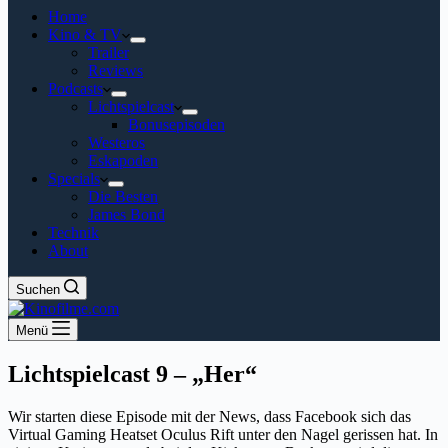
Home
Kino & TV
Trailer
Reviews
Podcasts
Lichtspielcast
Bonusepisoden
Westeros
Eskapoden
Specials
Die Besten
James Bond
Technik
About
Suchen
Menü
Lichtspielcast 9 – „Her“
Wir starten diese Episode mit der News, dass Facebook sich das
Virtual Gaming Heatset Oculus Rift unter den Nagel gerissen hat. In