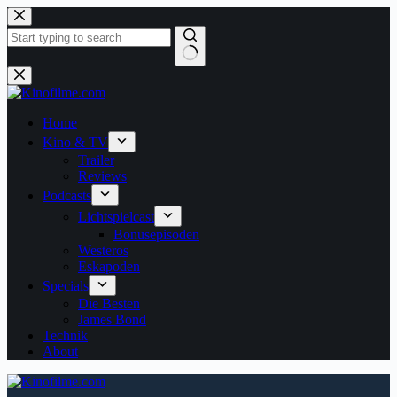
Zum
Inhalt
springen
Keine
Ergebnisse
Home
Kino & TV
Trailer
Reviews
Podcasts
Lichtspielcast
Bonusepisoden
Westeros
Eskapoden
Specials
Die Besten
James Bond
Technik
About