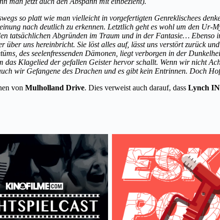
nn man jetzt auch den Abspann mit einbezieht).
egs so platt wie man vielleicht in vorgefertigten Genreklischees denken 
einung nach deutlich zu erkennen. Letztlich geht es wohl um den Ur
, den tatsächlichen Abgründen im Traum und in der Fantasie… Ebenso i
über uns hereinbricht. Sie löst alles auf, lässt uns verstört zurück un
üms, des seelenfressenden Dämonen, liegt verborgen in der Dunkelheit. 
 das Klagelied der gefallen Geister hervor schallt. Wenn wir nicht A
uch wir Gefangene des Drachen und es gibt kein Entrinnen. Doch Hof
nnen von
Mulholland Drive
. Dies verweist auch darauf, dass
Lynch 