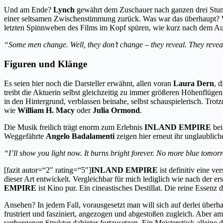
Und am Ende?
Lynch
gewährt dem Zuschauer nach ganzen drei Stunde
einer seltsamen Zwischenstimmung zurück. Was war das überhaupt? W
letzten Spinnweben des Films im Kopf spüren, wie kurz nach dem Auf
“Some men change. Well, they don’t change – they reveal. They revea
Figuren und Klänge
Es seien hier noch die Darsteller erwähnt, allen voran
Laura Dern
, 
treibt die Aktuerin selbst gleichzeitig zu immer größeren Höhenflügen
in den Hintergrund, verblassen beinahe, selbst schauspielerisch. Trot
wie
William H. Macy
oder
Julia Ormond
.
Die Musik freilich trägt enorm zum Erlebnis
INLAND EMPIRE
bei
Weggefährte
Angelo Badalamenti
zeigen hier erneut ihr unglaublich
“I’ll show you light now. It burns bright forever. No more blue tomo
[fazit autor=“2″ rating=“5″]
INLAND EMPIRE
ist definitiv eine v
dieser Art entwickelt. Vergleichbar für mich lediglich wie nach der e
EMPIRE
ist Kino pur. Ein cineastisches Destillat. Die reine Essenz 
Ansehen? In jedem Fall, vorausgesetzt man will sich auf derlei überh
frustriert und fasziniert, angezogen und abgestoßen zugleich. Aber 
verborgenen Struktur dahinter fortzusetzen. Ein Meisterstück alleine