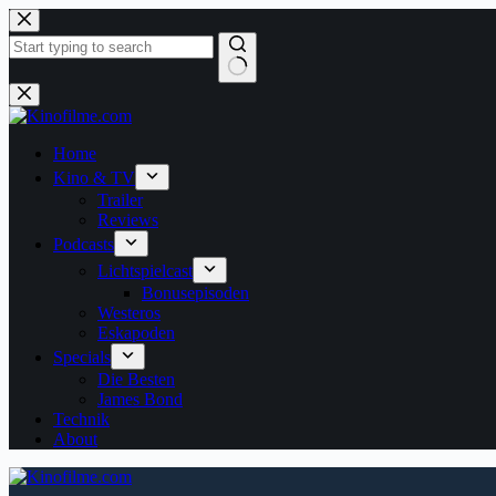
Zum
Inhalt
springen
Keine
Ergebnisse
Home
Kino & TV
Trailer
Reviews
Podcasts
Lichtspielcast
Bonusepisoden
Westeros
Eskapoden
Specials
Die Besten
James Bond
Technik
About