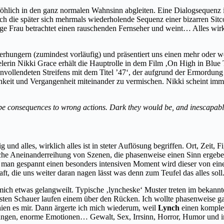
fröhlich in den ganz normalen Wahnsinn abgleiten. Eine Dialogsequenz i
 die später sich mehrmals wiederholende Sequenz einer bizarren Sitc
e Frau betrachtet einen rauschenden Fernseher und weint… Alles wirkt
rhungern (zumindest vorläufig) und präsentiert uns einen mehr oder we
rin Nikki Grace erhält die Hauptrolle in dem Film ‚On High in Blue T
unvollendeten Streifens mit dem Titel ’47‘, der aufgrund der Ermordung
it und Vergangenheit miteinander zu vermischen. Nikki scheint immer we
 be consequences to wrong actions. Dark they would be, and inescapab
ig und alles, wirklich alles ist in steter Auflösung begriffen. Ort, Ze
che Aneinanderreihung von Szenen, die phasenweise einen Sinn ergeben 
 man gespannt einen besonders intensiven Moment wird dieser von einer
t, die uns weiter daran nagen lässt was denn zum Teufel das alles soll
mich etwas gelangweilt. Typische ‚lyncheske‘ Muster treten im bekann
rsten Schauer laufen einem über den Rücken. Ich wollte phasenweise ga
chien es mir. Dann ärgerte ich mich wiederum, weil
Lynch
einen komplet
mungen, enorme Emotionen… Gewalt, Sex, Irrsinn, Horror, Humor un