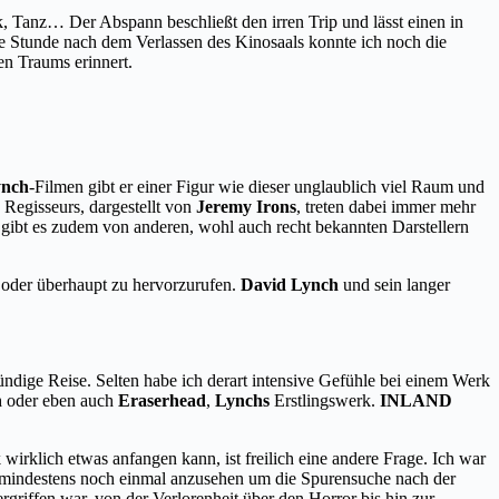
, Tanz… Der Abspann beschließt den irren Trip und lässt einen in
e Stunde nach dem Verlassen des Kinosaals konnte ich noch die
en Traums erinnert.
ynch
-Filmen gibt er einer Figur wie dieser unglaublich viel Raum und
 Regisseurs, dargestellt von
Jeremy Irons
, treten dabei immer mehr
te gibt es zudem von anderen, wohl auch recht bekannten Darstellern
 oder überhaupt zu hervorzurufen.
David Lynch
und sein langer
ründige Reise. Selten habe ich derart intensive Gefühle bei einem Werk
n
oder eben auch
Eraserhead
,
Lynchs
Erstlingswerk.
INLAND
irklich etwas anfangen kann, ist freilich eine andere Frage. Ich war
hl mindestens noch einmal anzusehen um die Spurensuche nach der
ergriffen war, von der Verlorenheit über den Horror bis hin zur