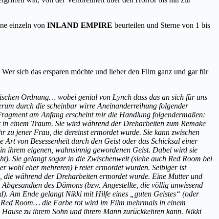
ene einzeln von
INLAND EMPIRE
beurteilen und Sterne von 1 bis
er sich das ersparen möchte und lieber den Film ganz und gar für
olischen Ordnung… wobei genial von Lynch dass das an sich für uns
derum durch die scheinbar wirre Aneinanderreihung folgender
y-Fragment am Anfang erscheint mir die Handlung folgendermaßen:
er in einem Traum. Sie wird während der Dreharbeiten zum Remake
hr zu jener Frau, die dereinst ermordet wurde. Sie kann zwischen
e Art von Besessenheit durch den Geist oder das Schicksal einer
h in ihrem eigenen, wahnsinnig gewordenen Geist. Dabei wird sie
ht). Sie gelangt sogar in die Zwischenwelt (siehe auch Red Room bei
der wohl eher mehreren) Freier ermordet wurden. Selbiger ist
n, die während der Dreharbeiten ermordet wurde. Eine Mutter und
bgesandten des Dämons (bzw. Angestellte, die völlig unwissend
. Am Ende gelangt Nikki mit Hilfe eines „guten Geistes“ (oder
der Red Room… die Farbe rot wird im Film mehrmals in einem
ach Hause zu ihrem Sohn und ihrem Mann zurückkehren kann. Nikki