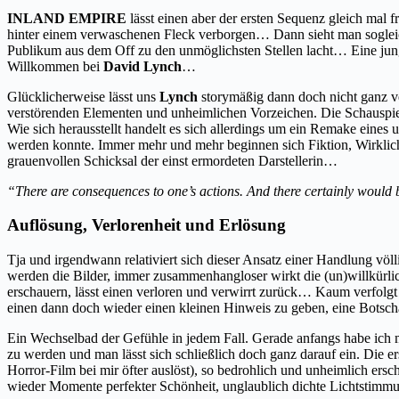
INLAND EMPIRE
lässt einen aber der ersten Sequenz gleich mal 
hinter einem verwaschenen Fleck verborgen… Dann sieht man sogleich
Publikum aus dem Off zu den unmöglichsten Stellen lacht… Eine jung
Willkommen bei
David Lynch
…
Glücklicherweise lässt uns
Lynch
storymäßig dann doch nicht ganz ve
verstörenden Elementen und unheimlichen Vorzeichen. Die Schauspiele
Wie sich herausstellt handelt es sich allerdings um ein Remake eines 
werden konnte. Immer mehr und mehr beginnen sich Fiktion, Wirklichke
grauenvollen Schicksal der einst ermordeten Darstellerin…
“There are consequences to one’s actions. And there certainly would
Auflösung, Verlorenheit und Erlösung
Tja und irgendwann relativiert sich dieser Ansatz einer Handlung völl
werden die Bilder, immer zusammenhangloser wirkt die (un)willkürli
erschauern, lässt einen verloren und verwirrt zurück… Kaum verfolgt
einen dann doch wieder einen kleinen Hinweis zu geben, eine Botschaf
Ein Wechselbad der Gefühle in jedem Fall. Gerade anfangs habe ich 
zu werden und man lässt sich schließlich doch ganz darauf ein. Die e
Horror-Film bei mir öfter auslöst), so bedrohlich und unheimlich ers
wieder Momente perfekter Schönheit,
unglaublich dichte Lichtstim