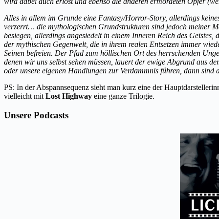
wird dabei auch erlöst und ebenso die anderen ermordeten Opfer (we
Alles in allem im Grunde eine Fantasy/Horror-Story, allerdings keinesw
verzerrt… die mythologischen Grundstrukturen sind jedoch meiner M
besiegen, allerdings angesiedelt in einem Inneren Reich des Geistes
der mythischen Gegenwelt, die in ihrem realen Entsetzen immer wieder 
Seinen befreien. Der Pfad zum höllischen Ort des herrschenden Unget
denen wir uns selbst sehen müssen, lauert der ewige Abgrund aus dem
oder unsere eigenen Handlungen zur Verdammnis führen, dann sind a
PS: In der Abspannsequenz sieht man kurz eine der Hauptdarstelleri
vielleicht mit
Lost Highway
eine ganze Trilogie.
Unsere Podcasts