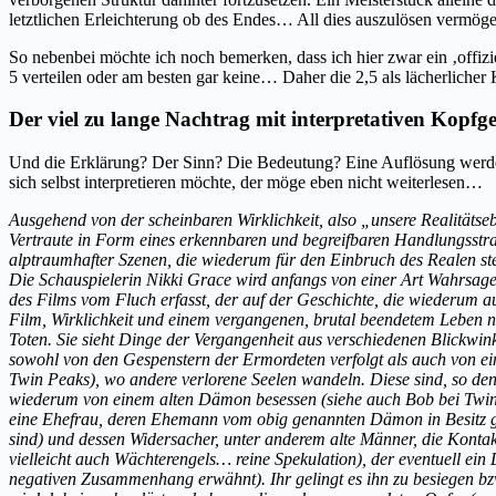
letztlichen Erleichterung ob des Endes… All dies auszulösen vermöge
So nebenbei möchte ich noch bemerken, dass ich hier zwar ein ‚offizi
5 verteilen oder am besten gar keine… Daher die 2,5 als lächerliche
Der viel zu lange Nachtrag mit interpretativen Kopfg
Und die Erklärung? Der Sinn? Die Bedeutung? Eine Auflösung werde 
sich selbst interpretieren möchte, der möge eben nicht weiterlesen…
Ausgehend von der scheinbaren Wirklichkeit, also „unsere Realitätse
Vertraute in Form eines erkennbaren und begreifbaren Handlungsstra
alptraumhafter Szenen, die wiederum für den Einbruch des Realen s
Die Schauspielerin Nikki Grace wird anfangs von einer Art Wahrsag
des Films vom Fluch erfasst, der auf der Geschichte, die wiederum au
Film, Wirklichkeit und einem vergangenen, brutal beendetem Leben ni
Toten. Sie sieht Dinge der Vergangenheit aus verschiedenen Blickwin
sowohl von den Gespenstern der Ermordeten verfolgt als auch von ein
Twin Peaks), wo andere verlorene Seelen wandeln. Diese sind, so denk
wiederum von einem alten Dämon besessen (siehe auch Bob bei Twin P
eine Ehefrau, deren Ehemann vom obig genannten Dämon in Besitz g
sind) und dessen Widersacher, unter anderem alte Männer, die Kont
vielleicht auch Wächterengels… reine Spekulation), der eventuell e
negativen Zusammenhang erwähnt). Ihr gelingt es ihn zu besiegen bz