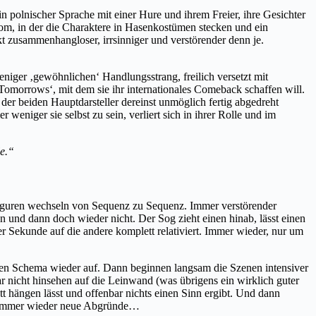
n polnischer Sprache mit einer Hure und ihrem Freier, ihre Gesichter
om, in der die Charaktere in Hasenkostümen stecken und ein
 zusammenhangloser, irrsinniger und verstörender denn je.
niger ‚gewöhnlichen‘ Handlungsstrang, freilich versetzt mit
omorrows‘, mit dem sie ihr internationales Comeback schaffen will.
 der beiden Hauptdarsteller dereinst unmöglich fertig abgedreht
niger sie selbst zu sein, verliert sich in ihrer Rolle und im
le.“
it, Figuren wechseln von Sequenz zu Sequenz. Immer verstörender
und dann doch wieder nicht. Der Sog zieht einen hinab, lässt einen
 Sekunde auf die andere komplett relativiert. Immer wieder, nur um
.
ten Schema wieder auf. Dann beginnen langsam die Szenen intensiver
r nicht hinsehen auf die Leinwand (was übrigens ein wirklich guter
t hängen lässt und offenbar nichts einen Sinn ergibt. Und dann
d immer wieder neue Abgründe…