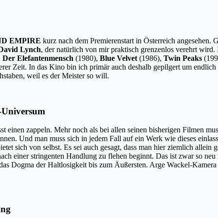
ND EMPIRE
kurz nach dem Premierenstart in Österreich angesehen. 
David Lynch
, der natürlich von mir praktisch grenzenlos verehrt wird
,
Der Elefantenmensch
(1980),
Blue Velvet
(1986),
Twin Peaks
(199
serer Zeit. In das Kino bin ich primär auch deshalb gepilgert um endlic
staben, weil es der Meister so will.
h-Universum
ässt einen zappeln. Mehr noch als bei allen seinen bisherigen Filmen m
nen. Und man muss sich in jedem Fall auf ein Werk wie dieses einlass
etet sich von selbst. Es sei auch gesagt, dass man hier ziemlich allein
ch einer stringenten Handlung zu flehen beginnt. Das ist zwar so neu
r das Dogma der Haltlosigkeit bis zum Äußersten. Arge Wackel-Kamera u
ung