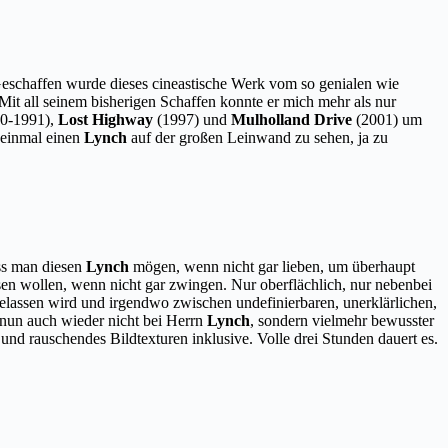
Geschaffen wurde dieses cineastische Werk vom so genialen wie
. Mit all seinem bisherigen Schaffen konnte er mich mehr als nur
0-1991),
Lost Highway
(1997) und
Mulholland Drive
(2001) um
h einmal einen
Lynch
auf der großen Leinwand zu sehen, ja zu
uss man diesen
Lynch
mögen, wenn nicht gar lieben, um überhaupt
en wollen, wenn nicht gar zwingen. Nur oberflächlich, nur nebenbei
 gelassen wird und irgendwo zwischen undefinierbaren, unerklärlichen,
 nun auch wieder nicht bei Herrn
Lynch
, sondern vielmehr bewusster
nd rauschendes Bildtexturen inklusive. Volle drei Stunden dauert es.