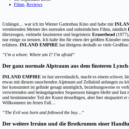
Filme
,
Reviews
Unlängst… war ich im Wiener Gartenbau Kino und habe mir
INLA
verstörenden Meister des surrealen und unheimlichen Films, nämlich
überzeugen, vielmehr faszinieren und begeistern:
Eraserhead
(1977)
nur einige zu nennen. Ich halte ihn für einen der größten Künstler un
erfahren.
INLAND EMPIRE
hat übrigens deshalb so viele Großbuch
“I’m a whore. Where am I? I’m afraid“
Der ganz normale Alptraum aus dem finsteren Lync
INLAND EMPIRE
ist fast unverdaulich, macht es einem schwer, l
etwas mit diesem rauschenden Alptraum auf Zelluloid anfangen zu kön
her konsumiert ist gelinde gesagt unmöglich, beziehungsweise es verbi
verwirrenden und beängstigenden Sequenzen hängen bleibt und fast na
und bestimmender Teil der Kunst desselbigen, aber hier strapaziert e
Willkommen im freien Fall…
“The Evil was born and followed the boy…“
Der weitere Irrsinn und die Brotkrumen einer Handl