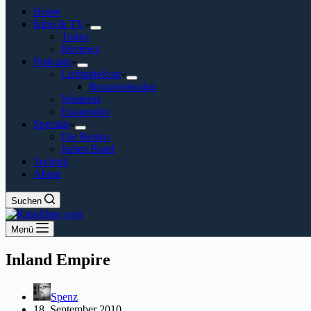
Home
Kino & TV
Trailer
Reviews
Podcasts
Lichtspielcast
Bonusepisoden
Westeros
Eskapoden
Specials
Die Besten
James Bond
Technik
About
Suchen
Menü
Inland Empire
Spenz
18. September 2010