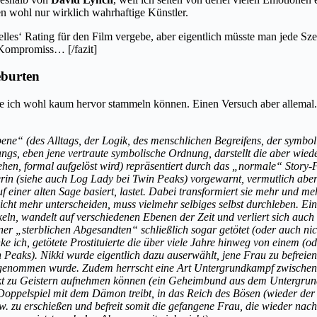
n wohl nur wirklich wahrhaftige Künstler.
elles‘ Rating für den Film vergebe, aber eigentlich müsste man jede Sz
r Kompromiss… [/fazit]
eburten
ich wohl kaum hervor stammeln können. Einen Versuch aber allemal. W
bene“ (des Alltags, der Logik, des menschlichen Begreifens, der symb
ngs, eben jene vertraute symbolische Ordnung, darstellt die aber wie
tehen, formal aufgelöst wird) repräsentiert durch das „normale“ Stor
erin (siehe auch Log Lady bei Twin Peaks) vorgewarnt, vermutlich ab
f einer alten Sage basiert, lastet. Dabei transformiert sie mehr und me
cht mehr unterscheiden, muss vielmehr selbiges selbst durchleben. Ein
keln, wandelt auf verschiedenen Ebenen der Zeit und verliert sich auc
er „sterblichen Abgesandten“ schließlich sogar getötet (oder auch nic
e ich, getötete Prostituierte die über viele Jahre hinweg von einem (o
eaks). Nikki wurde eigentlich dazu auserwählt, jene Frau zu befreie
enommen wurde. Zudem herrscht eine Art Untergrundkampf zwischen A
akt zu Geistern aufnehmen können (ein Geheimbund aus dem Untergrund)
in Doppelspiel mit dem Dämon treibt, in das Reich des Bösen (wieder 
w. zu erschießen und befreit somit die gefangene Frau, die wieder n