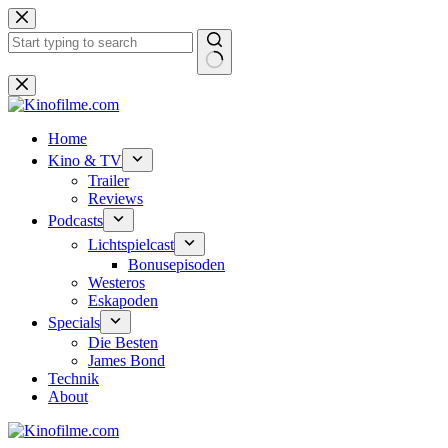
Zum
Inhalt
springen
Keine
Ergebnisse
Home
Kino & TV
Trailer
Reviews
Podcasts
Lichtspielcast
Bonusepisoden
Westeros
Eskapoden
Specials
Die Besten
James Bond
Technik
About