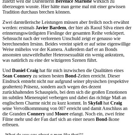
zuletzt weil die Darstellerin
Bérénice Marlohe
wirklich zu
überzeugen wusste. Hier hätte man gerne mal mit einer gewissen
Tradition durchaus brechen können.
Zwei darstellerische Leistungen müssen aber freilich noch erwähnt
werden: erstmals
Javier Bardem
, der hier als Raoul Silva einen der
erinnerungswürdigsten Fieslinge der gesamten Reihe verkörpert.
Sehnsucht nach der verlorenen Unschuld zeigt er genauso wie
berechnenden Irrsinn. Beides vereint spielt er auf seine eigenwillige
Weise mühelos vor der Kamera. Außerdem darf er an Bonds
ansonsten unzweifelhafter Heterosexualität ein wenig ankratzen,
was natürlich zu eine der witzigeren Szenen führt.
Und
Daniel Craig
hat für mich inzwischen die Qualitäten eines
Sean Connery
zu seinen besten
Bond
-Zeiten erreicht. Dieser
Eindruck entsteht nicht nur aufgrund seiner physischen (respektive
gealterten) Präsenz, sondern auch wegen des dezent
zurückhaltenden Schauspiels, bei dem sich die großen Emotionen
im subtilen Mienenspiel verbergen und dabei das richtige Maß an
englischem Charme nicht zu kurz kommt. In
Skyfall
hat
Craig
seine Vervollkommnung von 007 erreicht und damit Anschluss an
die Granden
Connery
und
Moore
erlangt. Noch ein, zwei feine
Filme mehr und der Fan darf sich an einer neuen
Bond
-Ikone
erfreuen.
„What do you say about a man like that?“