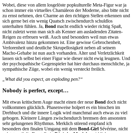
Wobei, diese von allem losgelöste popkulturelle Meta-Figur war ja
schon immer ein virtuelles Chamäleon der Moderne, also bitte nicht
zu ernst nehmen, den Charme an den richtigen Stellen erkennen und
sich gerne bei ein wenig Quatsch zwischendurch schuldlos
unterhalten fühlen. Ja,
Bond
macht endlich wieder richtig Spaß,
nicht zuletzt wenn man sich als Kenner am ausladenden Zitaten-
Reigen zu erfreuen weiß. Auch und besonders weil nun etwas
Ambivalenz hinzu gekommen ist. Eine gewisse Gebrochenheit,
Verlorenheit und deutliche Skrupellosigkeit neben all seinem
Macho-Gehabe ist nun auch vorhanden. Alter und Verletzlichkeit
lassen sich selbst bei einer Figur wie dieser nicht ewig leugnen. Und
der psychopathische Gegenspieler hat hier durchaus menschliche, ja
sympathische Züge, wobei ein wenig versteckt freilich.
„What did you expect, an exploding pen?“
Nobody is perfect, except…
Mit etwas kritischem Auge macht einen der neue
Bond
doch nicht
vollkommen glücklich. Phasenweise holpert es ein bisschen im
Drehbuch und die innere Logik wird manchmal auch etwas zu viel
gebogen. Kleinere Längen zwischendurch bremsen den ansonsten
sehr gelungenen Rhythmus. Merklich störend empfand ich
besonders den finalen Umgang mit dem
Bond-Girl
Sévérine, nicht