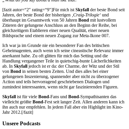
[fazit autor=“2″ rating=“9″]Für mich ist
Skyfall
der beste Bond seit
Jahren, der beste Bond der bisherigen
‚Craig-Trilogie‘
und
überhaupt im Gesamtwerk von 50 Jahren
Bond
mit lustvollem
Zitieren der gelungene Anschluss an den Beginn der Reihe, bei
gleichzeitigem Etablieren einer neuen Qualität, einer neuen
Bildsprache und einem neuen Zugang zur Meta-Ikone 007.
Ich war ja im Grunde nie ein besonderer Fan des britischen
Geheimagenten, auch wenn ich seine cineastische Relevanz immer
anerkannt habe. Zu oft glitten für mich das Setting und die
Handlung vergangener Teile in quietschig-bunte Lächerlichkeiten
ab. In
Skyfall
jedoch ist er da: der Charme, der Witz und der Stil
von
Bond
in seinen besten Zeiten. Und dies alles bei einer
gelungenen Inszenierung, spannender aber nicht zu überzogener
Action und teils hervorragend geschriebenen Dialogen und
zumindest interessanten, wenn nicht gar faszinierenden Figuren.
Skyfall
ist für viele
Bond
-Fans und
Bond
-Sympathisanten das
vielleicht größte
Bond
-Fest seit langer Zeit. Allen anderen kann ich
ihn auch nur empfehlen. In jedem Fall aber ein Highlight im Kino-
Jahr 2012.[/fazit]
Unsere Podcasts