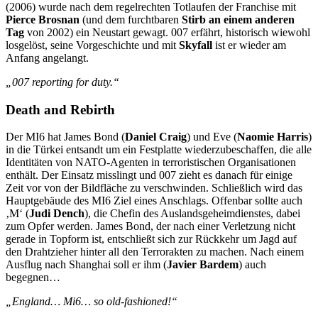
(2006) wurde nach dem regelrechten Totlaufen der Franchise mit
Pierce Brosnan
(und dem furchtbaren
Stirb an einem anderen
Tag
von 2002) ein Neustart gewagt. 007 erfährt, historisch wiewohl
losgelöst, seine Vorgeschichte und mit
Skyfall
ist er wieder am
Anfang angelangt.
„007 reporting for duty.“
Death and Rebirth
Der MI6 hat James Bond (
Daniel Craig
) und Eve (
Naomie Harris
)
in die Türkei entsandt um ein Festplatte wiederzubeschaffen, die alle
Identitäten von NATO-Agenten in terroristischen Organisationen
enthält. Der Einsatz misslingt und 007 zieht es danach für einige
Zeit vor von der Bildfläche zu verschwinden. Schließlich wird das
Hauptgebäude des MI6 Ziel eines Anschlags. Offenbar sollte auch
‚M‘ (
Judi Dench
), die Chefin des Auslandsgeheimdienstes, dabei
zum Opfer werden. James Bond, der nach einer Verletzung nicht
gerade in Topform ist, entschließt sich zur Rückkehr um Jagd auf
den Drahtzieher hinter all den Terrorakten zu machen. Nach einem
Ausflug nach Shanghai soll er ihm (
Javier Bardem
) auch
begegnen…
„England… Mi6… so old-fashioned!“