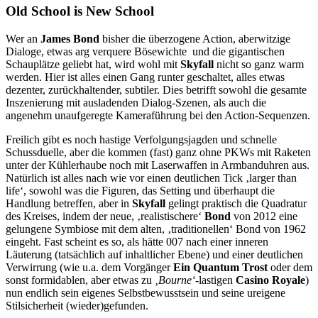
Old School is New School
Wer an
James Bond
bisher die überzogene Action, aberwitzige
Dialoge, etwas arg verquere Bösewichte und die gigantischen
Schauplätze geliebt hat, wird wohl mit
Skyfall
nicht so ganz warm
werden. Hier ist alles einen Gang runter geschaltet, alles etwas
dezenter, zurückhaltender, subtiler. Dies betrifft sowohl die gesamte
Inszenierung mit ausladenden Dialog-Szenen, als auch die
angenehm unaufgeregte Kameraführung bei den Action-Sequenzen.
Freilich gibt es noch hastige Verfolgungsjagden und schnelle
Schussduelle, aber die kommen (fast) ganz ohne PKWs mit Raketen
unter der Kühlerhaube noch mit Laserwaffen in Armbanduhren aus.
Natürlich ist alles nach wie vor einen deutlichen Tick ‚larger than
life‘, sowohl was die Figuren, das Setting und überhaupt die
Handlung betreffen, aber in
Skyfall
gelingt praktisch die Quadratur
des Kreises, indem der neue, ‚realistischere‘
Bond
von 2012 eine
gelungene Symbiose mit dem alten, ‚traditionellen‘ Bond von 1962
eingeht. Fast scheint es so, als hätte 007 nach einer inneren
Läuterung (tatsächlich auf inhaltlicher Ebene) und einer deutlichen
Verwirrung (wie u.a. dem Vorgänger
Ein Quantum Trost
oder dem
sonst formidablen, aber etwas zu
‚Bourne‘-
lastigen
Casino Royale
)
nun endlich sein eigenes Selbstbewusstsein und seine ureigene
Stilsicherheit (wieder)gefunden.