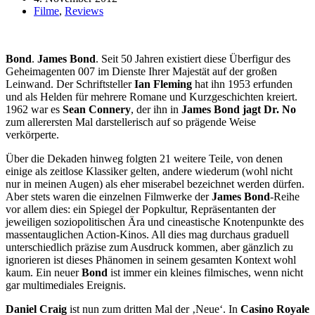
Filme
,
Reviews
Bond
.
James Bond
. Seit 50 Jahren existiert diese Überfigur des
Geheimagenten 007 im Dienste Ihrer Majestät auf der großen
Leinwand. Der Schriftsteller
Ian Fleming
hat ihn 1953 erfunden
und als Helden für mehrere Romane und Kurzgeschichten kreiert.
1962 war es
Sean Connery
, der ihn in
James Bond jagt Dr. No
zum allerersten Mal darstellerisch auf so prägende Weise
verkörperte.
Über die Dekaden hinweg folgten 21 weitere Teile, von denen
einige als zeitlose Klassiker gelten, andere wiederum (wohl nicht
nur in meinen Augen) als eher miserabel bezeichnet werden dürfen.
Aber stets waren die einzelnen Filmwerke der
James Bond
-Reihe
vor allem dies: ein Spiegel der Popkultur, Repräsentanten der
jeweiligen soziopolitischen Ära und cineastische Knotenpunkte des
massentauglichen Action-Kinos. All dies mag durchaus graduell
unterschiedlich präzise zum Ausdruck kommen, aber gänzlich zu
ignorieren ist dieses Phänomen in seinem gesamten Kontext wohl
kaum. Ein neuer
Bond
ist immer ein kleines filmisches, wenn nicht
gar multimediales Ereignis.
Daniel Craig
ist nun zum dritten Mal der ‚Neue‘. In
Casino Royale