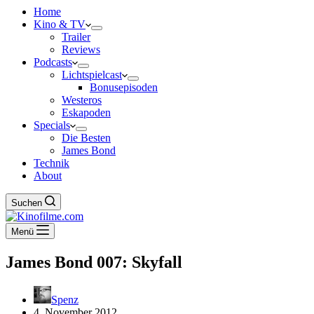
Home
Kino & TV
Trailer
Reviews
Podcasts
Lichtspielcast
Bonusepisoden
Westeros
Eskapoden
Specials
Die Besten
James Bond
Technik
About
Suchen
Menü
James Bond 007: Skyfall
Spenz
4. November 2012