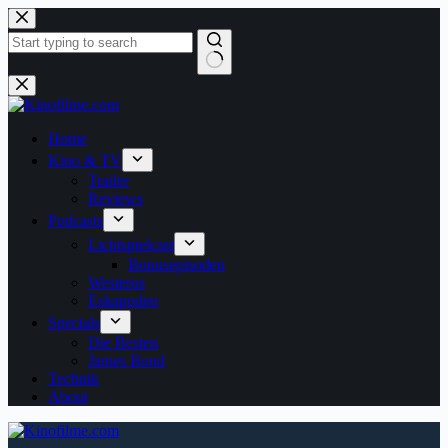
Zum
Inhalt
springen
Keine
Ergebnisse
Home
Kino & TV
Trailer
Reviews
Podcasts
Lichtspielcast
Bonusepisoden
Westeros
Eskapoden
Specials
Die Besten
James Bond
Technik
About