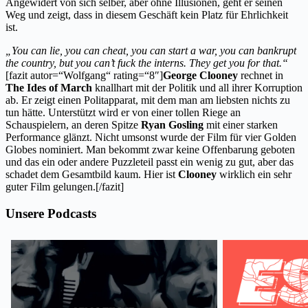
Angewidert von sich selber, aber ohne Illusionen, geht er seinen
Weg und zeigt, dass in diesem Geschäft kein Platz für Ehrlichkeit
ist.
„You can lie, you can cheat, you can start a war, you can bankrupt
the country, but you can’t fuck the interns. They get you for that.“
[fazit autor=“Wolfgang“ rating=“8″]
George Clooney
rechnet in
The Ides of March
knallhart mit der Politik und all ihrer Korruption
ab. Er zeigt einen Politapparat, mit dem man am liebsten nichts zu
tun hätte. Unterstützt wird er von einer tollen Riege an
Schauspielern, an deren Spitze
Ryan Gosling
mit einer starken
Performance glänzt. Nicht umsonst wurde der Film für vier Golden
Globes nominiert. Man bekommt zwar keine Offenbarung geboten
und das ein oder andere Puzzleteil passt ein wenig zu gut, aber das
schadet dem Gesamtbild kaum. Hier ist
Clooney
wirklich ein sehr
guter Film gelungen.[/fazit]
Unsere Podcasts