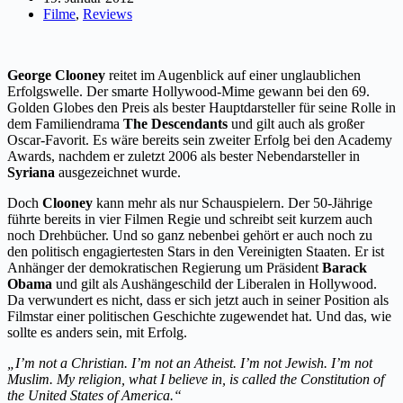
Filme
,
Reviews
George Clooney
reitet im Augenblick auf einer unglaublichen
Erfolgswelle. Der smarte Hollywood-Mime gewann bei den 69.
Golden Globes den Preis als bester Hauptdarsteller für seine Rolle in
dem Familiendrama
The Descendants
und gilt auch als großer
Oscar-Favorit. Es wäre bereits sein zweiter Erfolg bei den Academy
Awards, nachdem er zuletzt 2006 als bester Nebendarsteller in
Syriana
ausgezeichnet wurde.
Doch
Clooney
kann mehr als nur Schauspielern. Der 50-Jährige
führte bereits in vier Filmen Regie und schreibt seit kurzem auch
noch Drehbücher. Und so ganz nebenbei gehört er auch noch zu
den politisch engagiertesten Stars in den Vereinigten Staaten. Er ist
Anhänger der demokratischen Regierung um Präsident
Barack
Obama
und gilt als Aushängeschild der Liberalen in Hollywood.
Da verwundert es nicht, dass er sich jetzt auch in seiner Position als
Filmstar einer politischen Geschichte zugewendet hat. Und das, wie
sollte es anders sein, mit Erfolg.
„I’m not a Christian. I’m not an Atheist. I’m not Jewish. I’m not
Muslim. My religion, what I believe in, is called the Constitution of
the United States of America.“