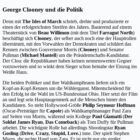
George Clooney und die Politik
Denn mit
The Ides of March
schrieb, drehte und produzierte er
einen der erfolgreichsten Streifen des Jahres. Basierend auf einem
Theaterstück von
Beau Willimon
(mit dem Titel
Farragut North
)
beschäftigt sich
Clooney
, der selber auch noch eine der Hauptrollen
übernimmt, mit den Vorwahlen der Demokraten und schildert das
Rennen zwischen Gouverneur Morris (
Clooney
) und Senator
Pullman (
Michael Mantell
) um die Präsidentschafts-Kandidatur.
Der Clou: die Republikaner haben keinen nennenswerten Gegner
vorzuweisen und so winkt dem Sieger schon beinahe der Einzug ins
Weiße Haus.
Die beiden Politiker und ihre Wahlkampfteams liefern sich ein
Kopf-an-Kopf-Rennen um die Wählergunst. Mitentscheidend für
den Erfolg ist die Wahl im US-Bundesstaat Ohio. Hier setzt der Film
an und legt sein Hauptaugenmerk auf die Menschen hinter den
Kandidaten. So steht Hollywood-Größe
Philip Seymour Hoffman
(Oscar-Preisträger für
Capote
) als Wahlkampfmanager Paul Zara
auf Seiten von Morris, während sein Kollege
Paul Giamatti
(
Der
Soldat James Ryan
,
Das Comeback
) als Tom Duffy für Pullman
arbeitet. Die wichtigste Rolle hat allerdings Shootingstar
Ryan
Gosling
(
Drive
,
Crazy, Stupid, Love.
) inne. Der spielt Stephen
Myers, die rechte Hand von Zara. Er ist nicht nur ein großer