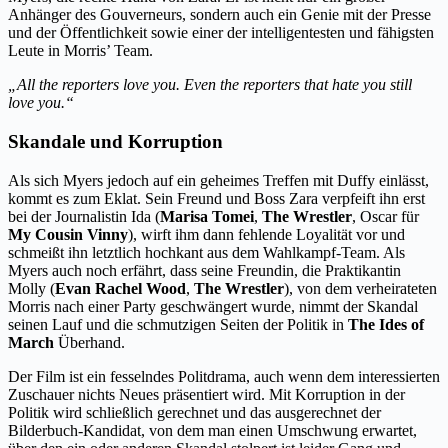
Anhänger des Gouverneurs, sondern auch ein Genie mit der Presse
und der Öffentlichkeit sowie einer der intelligentesten und fähigsten
Leute in Morris’ Team.
„All the reporters love you. Even the reporters that hate you still
love you.“
Skandale und Korruption
Als sich Myers jedoch auf ein geheimes Treffen mit Duffy einlässt,
kommt es zum Eklat. Sein Freund und Boss Zara verpfeift ihn erst
bei der Journalistin Ida (
Marisa Tomei
,
The Wrestler
, Oscar für
My Cousin Vinny
), wirft ihm dann fehlende Loyalität vor und
schmeißt ihn letztlich hochkant aus dem Wahlkampf-Team. Als
Myers auch noch erfährt, dass seine Freundin, die Praktikantin
Molly (
Evan Rachel Wood
,
The Wrestler
), von dem verheirateten
Morris nach einer Party geschwängert wurde, nimmt der Skandal
seinen Lauf und die schmutzigen Seiten der Politik in
The Ides of
March
Überhand.
Der Film ist ein fesselndes Politdrama, auch wenn dem interessierten
Zuschauer nichts Neues präsentiert wird. Mit Korruption in der
Politik wird schließlich gerechnet und das ausgerechnet der
Bilderbuch-Kandidat, von dem man einen Umschwung erwartet,