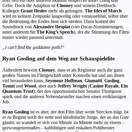
über den ein oder anderen Skandal stolpert ist leider Gang und
Gebe. Doch die Adaption ist
Clooney
und seinem Drehbuch-
Kollegen
Grant Heslov
mehr als gelungen.
The Ides of March
wird zu keinem Zeitpunkt langweilig oder voraussehbar, selbst über
die Bedeutung des Endes lässt sich streiten. Dazu kommt der
Soundtrack von
Alexandre Desplat
(vier Oscar-Nominierungen,
unter anderem für
The King’s Speech
), der die Stimmung des Films
immer wieder passend untermalt.
„I can’t find the goddamn polls!“
Ryan Gosling auf dem Weg zur Schauspielelite
Außerdem beweist
Clooney
, dass er als Regisseur auch die ganz
großen Namen im Filmgeschäft unter Kontrolle hat und aus ihnen
viel herausholen kann.
Seymour Hoffman
,
Giamatti
,
Gosling
,
Tomei
und
Wood
, aber auch
Jeffrey Wright
(
Casino Royale
,
Ein
Quantum Trost
), der den opportunistischen Senator Thompson
spielt, und die anderen Nebendarsteller machen einen erstklassigen
Job.
Ryan Gosling
ist es aber, der den Film über weite Strecken trägt. Ist
er zu Beginn noch der nette und idealistische Junge, der an das Gute
glaubt, so wandelt er sich von Minute zu Minute mehr zu einem –
gezwungenermaßen – kaltblütigen und eiskalten Politberater.