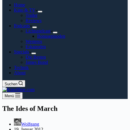
Home
Kino & TV
Trailer
Reviews
Podcasts
Lichtspielcast
Bonusepisoden
Westeros
Eskapoden
Specials
Die Besten
James Bond
Technik
About
Suchen
Menü
The Ides of March
Wolfgang
19. Januar 2012